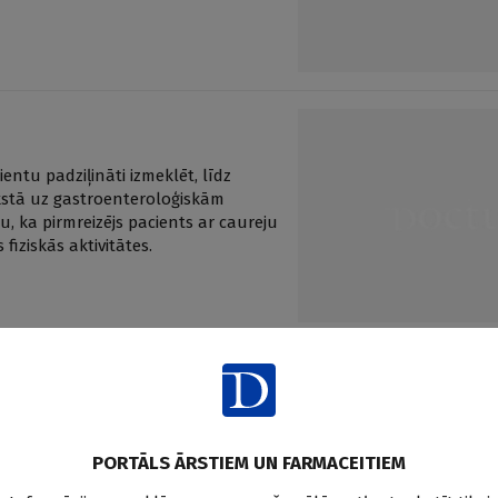
tu padziļināti izmeklēt, līdz
akstā uz gastroenteroloģiskām
u, ka pirmreizējs pacients ar caureju
fiziskās aktivitātes.
ienta stāvoklis pakāpeniski
un svara zudums. Klīniskā gadījuma
PORTĀLS ĀRSTIEM UN FARMACEITIEM
šanas veidiem.