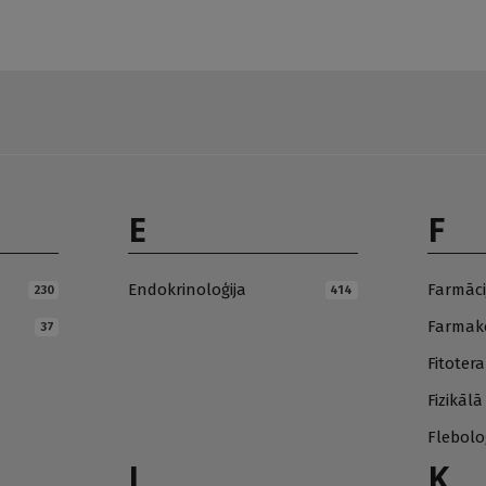
E
F
Endokrinoloģija
Farmāci
230
414
Farmako
37
Fitotera
Fizikāl
Flebolo
I
K