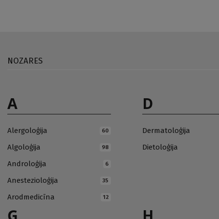
NOZARES
A
D
Alergoloģija
Dermatoloģija
60
Algoloģija
Dietoloģija
98
Androloģija
6
Anestezioloģija
35
Arodmedicīna
12
Ģ
H