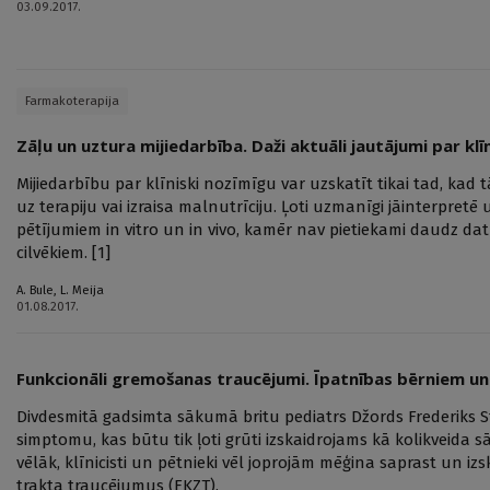
03.09.2017.
Farmakoterapija
Zāļu un uztura mijiedarbība. Daži aktuāli jautājumi par 
Mijiedarbību par klīniski nozīmīgu var uzskatīt tikai tad, kad t
uz terapiju vai izraisa malnutrīciju. Ļoti uzmanīgi jāinterpretē
pētījumiem in vitro un in vivo, kamēr nav pietiekami daudz d
cilvēkiem. [1]
A. Bule
,
L. Meija
01.08.2017.
Funkcionāli gremošanas traucējumi. Īpatnības bērniem u
Divdesmitā gadsimta sākumā britu pediatrs Džords Frederiks Sti
simptomu, kas būtu tik ļoti grūti izskaidrojams kā kolikveida 
vēlāk, klīnicisti un pētnieki vēl joprojām mēģina saprast un 
trakta traucējumus (FKZT).