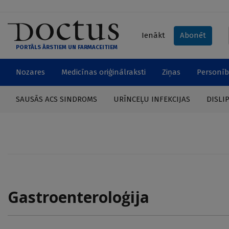
Ienākt
Abonēt
PORTĀLS ĀRSTIEM UN FARMACEITIEM
Nozares
Medicīnas oriģinālraksti
Ziņas
Personīb
SAUSĀS ACS SINDROMS
URĪNCEĻU INFEKCIJAS
DISLI
Gastroenteroloģija