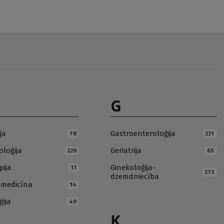
G
ja
Gastroenteroloģija
78
231
loģija
Geriatrija
220
65
pija
Ginekoloģija-
11
273
dzemdniecība
ā medicīna
14
ģija
49
Ķ