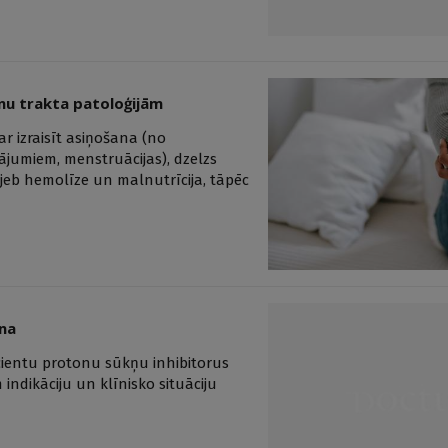
rnu trakta patoloģijām
ar izraisīt asiņošana (no
jājumiem, menstruācijas), dzelzs
a jeb hemolīze un malnutrīcija, tāpēc
ana
cientu protonu sūkņu inhibitorus
indikāciju un klīnisko situāciju