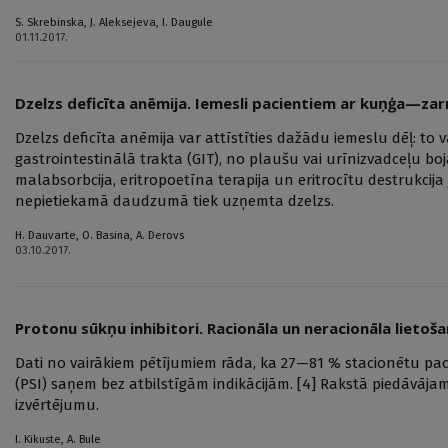
S. Skrebinska
,
J. Aleksejeva
,
I. Daugule
01.11.2017.
Dzelzs deficīta anēmija. Iemesli pacientiem ar kuņģa—za
Dzelzs deficīta anēmija var attīstīties dažādu iemeslu dēļ: to v
gastrointestinālā trakta (GIT), no plaušu vai urīnizvadceļu bo
malabsorbcija, eritropoetīna terapija un eritrocītu destrukcij
nepietiekamā daudzumā tiek uzņemta dzelzs.
H. Dauvarte
,
O. Basina
,
A. Derovs
03.10.2017.
Protonu sūkņu inhibitori. Racionāla un neracionāla lietoš
Dati no vairākiem pētījumiem rāda, ka 27—81 % stacionētu pa
(PSI) saņem bez atbilstīgām indikācijām. [4] Rakstā piedāvājam 
izvērtējumu.
I. Kikuste
,
A. Bule