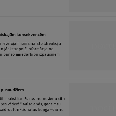
klīniskajām konsekvencēm
ā ievērojami izmaina atbildreakciju
 un jāekstrapolē informācija no
atu par šo mijiedarbību izpausmēm
n pusaudžiem
lls rakstīja: “Es nezinu nevienu citu
sāpes vēderā.” Mūsdienās, gadsimtu
izskaidrot funkcionālus kuņģa—zarnu