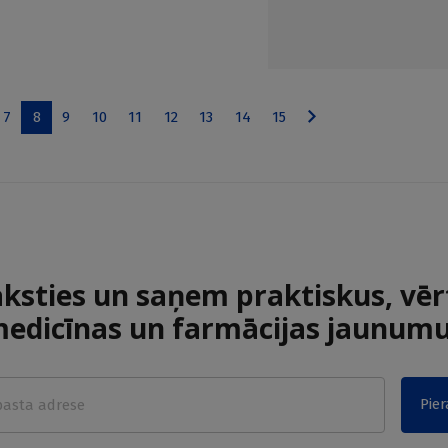
7
8
9
10
11
12
13
14
15
aksties un saņem praktiskus, vēr
edicīnas un farmācijas jaunum
Pier