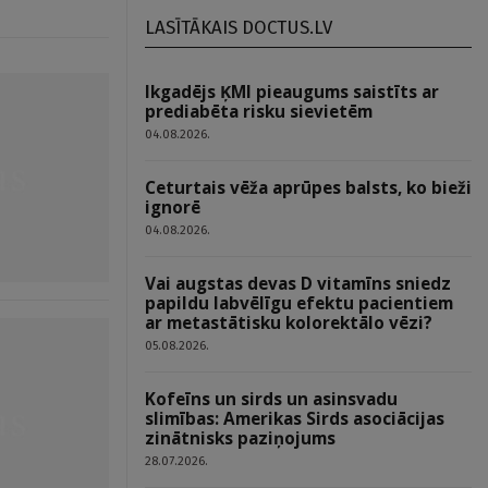
LASĪTĀKAIS DOCTUS.LV
Ikgadējs ĶMI pieaugums saistīts ar
prediabēta risku sievietēm
04.08.2026.
Ceturtais vēža aprūpes balsts, ko bieži
ignorē
04.08.2026.
Vai augstas devas D vitamīns sniedz
papildu labvēlīgu efektu pacientiem
ar metastātisku kolorektālo vēzi?
05.08.2026.
Kofeīns un sirds un asinsvadu
slimības: Amerikas Sirds asociācijas
zinātnisks paziņojums
28.07.2026.