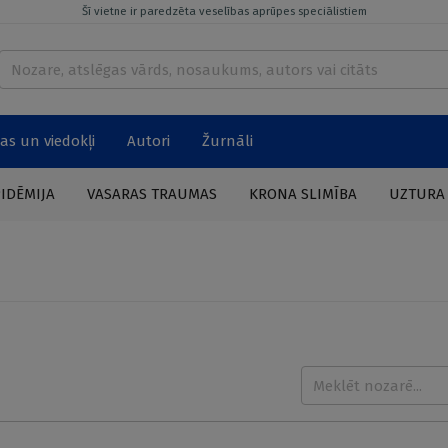
Šī vietne ir paredzēta veselības aprūpes speciālistiem
as un viedokļi
Autori
Žurnāli
PIDĒMIJA
VASARAS TRAUMAS
KRONA SLIMĪBA
UZTURA