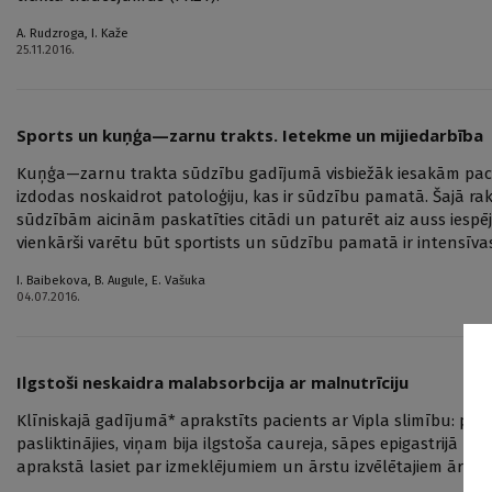
A. Rudzroga
,
I. Kaže
25.11.2016.
Sports un kuņģa—zarnu trakts. Ietekme un mijiedarbība
Kuņģa—zarnu trakta sūdzību gadījumā visbiežāk iesakām pacien
izdodas noskaidrot patoloģiju, kas ir sūdzību pamatā. Šajā r
sūdzībām aicinām paskatīties citādi un paturēt aiz auss iespēj
vienkārši varētu būt sportists un sūdzību pamatā ir intensīvas 
I. Baibekova
,
B. Augule
,
E. Vašuka
04.07.2016.
Ilgstoši neskaidra malabsorbcija ar malnutrīciju
Klīniskajā gadījumā* aprakstīts pacients ar Vipla slimību: pac
pasliktinājies, viņam bija ilgstoša caureja, sāpes epigastrijā 
aprakstā lasiet par izmeklējumiem un ārstu izvēlētajiem ārstē