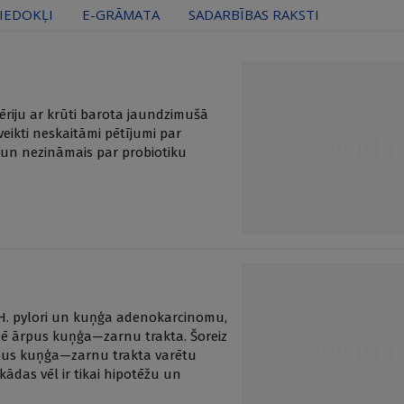
IEDOKĻI
E-GRĀMATA
SADARBĪBAS RAKSTI
tēriju ar krūti barota jaundzimušā
eikti neskaitāmi pētījumi par
 un nezināmais par probiotiku
 H. pylori un kuņģa adenokarcinomu,
zē ārpus kuņģa—zarnu trakta. Šoreiz
ārpus kuņģa—zarnu trakta varētu
ādas vēl ir tikai hipotēžu un