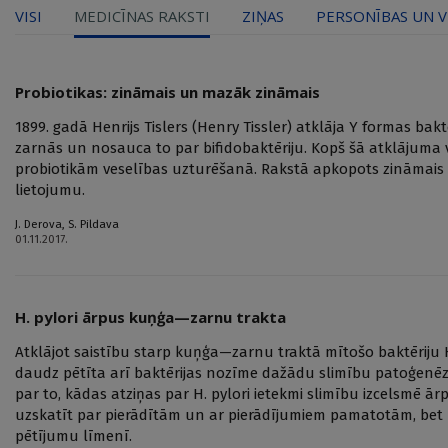
VISI
MEDICĪNAS RAKSTI
ZIŅAS
PERSONĪBAS UN V
Probiotikas: zināmais un mazāk zināmais
1899. gadā Henrijs Tislers (Henry Tissler) atklāja Y formas bak
zarnās un nosauca to par bifidobaktēriju. Kopš šā atklājuma v
probiotikām veselības uzturēšanā. Rakstā apkopots zināmais
lietojumu.
J. Derova
,
S. Pildava
01.11.2017.
H. pylori ārpus kuņģa—zarnu trakta
Atklājot saistību starp kuņģa—zarnu traktā mītošo baktēriju
daudz pētīta arī baktērijas nozīme dažādu slimību patoģenē
par to, kādas atziņas par H. pylori ietekmi slimību izcelsmē 
uzskatīt par pierādītām un ar pierādījumiem pamatotām, bet k
pētījumu līmenī.