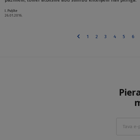
I. Puķīte
26.01.2016.
1
2
3
4
5
6
Pier
m