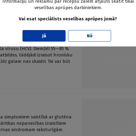
Informāciju un reklāmu par recepšu zālēm atļauts skatīt tikai
veselības aprūpes darbiniekiem.
Vai esat speciālists veselības aprūpes jomā?
Jā
Nē
tīta vīrusu (HCV). Diemžēl 55—85 %
tbildes, tādējādi izraisot hronisku
līdz galam nav skaidri. Tie var būt
ta simptomiem saistībā ar glutēna
ārtikas nepanesības izraisītiem
s zarnas sindromam raksturīgām