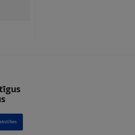
tīgus
us
akstīties