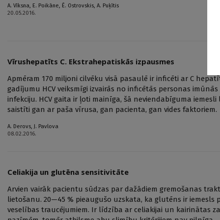
A. Vīksna
,
E. Poikāne
,
Ē. Ostrovskis
,
A. Puķītis
20.05.2016.
Vīrushepatīts C. Ekstrahepatiskās izpausmes
Apmēram 170 miljoni cilvēku visā pasaulē ir inficēti ar C hepa
gadījumu HCV veiksmīgi izvairās no inficētās personas imūnās a
infekciju. HCV gaita ir ļoti mainīga, šā neviendabīguma iemesli 
saistīti gan ar paša vīrusa, gan pacienta, gan vides faktoriem.
A. Derovs
,
J. Pavlova
08.02.2016.
Celiakija un glutēna sensitivitāte
Arvien vairāk pacientu sūdzas par dažādiem gremošanas trak
lietošanu. 20—45 % pieaugušo uzskata, ka glutēns ir iemesls p
veselības traucējumiem. Ir līdzība ar celiakijai un kairināta
pazīmēm, tomēr atbilsme abu slimību kritērijiem nav pilnīga.