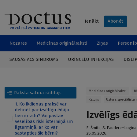
Ienākt
Abonēt
PORTĀLS ĀRSTIEM UN FARMACEITIEM
Nozares
Medicīnas oriģinālraksti
Ziņas
Personīb
SAUSĀS ACS SINDROMS
URĪNCEĻU INFEKCIJAS
DISLI
Medicīnas oriģinālraksti
B
Raksta satura rādītājs
Kalcijs
Uztura speciālista
1. Ko ikdienas praksē var
definēt par izvēlīgu ēdāju
Izvēlīgs ēd
bērnu vidū? Vai pastāv
veselības riski īstermiņā un
ilgtermiņā, ar ko var
E. Šmite
,
S. Paudere–Logina
sastapties šie bērni?
28.05.2026.