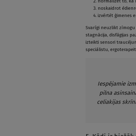
normalizēt to, ka 
noskaidrot ēdienr
izvērtēt ģimenes 
Svarīgi neuzlikt zīmogu 
stagnācija, disfāgijas p
izteikti sensori traucēj
speciālistu, ergoterapei
Iespējamie izm
pilna asinsaina
celiakijas skrī