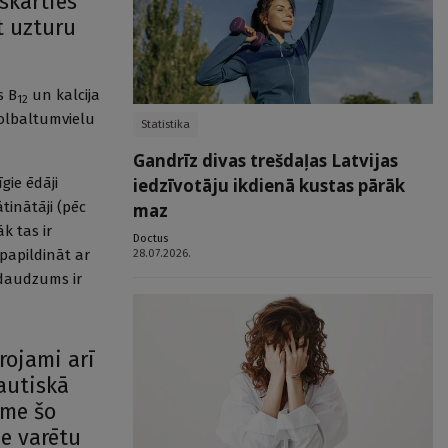
askarties
t uzturu
s B
un kalcija
12
 olbaltumvielu
Statistika
Gandrīz divas trešdaļas Latvijas
īgie ēdāji
iedzīvotāju ikdienā kustas pārāk
inātāji (pēc
maz
k tas ir
Doctus
papildināt ar
28.07.2026.
 daudzums ir
rojami arī
autiskā
īme šo
me varētu