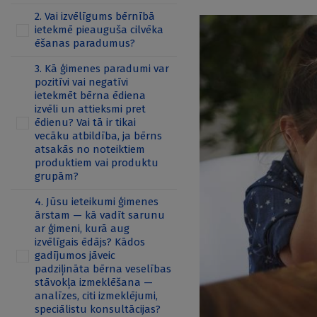
2. Vai izvēlīgums bērnībā
ietekmē pieauguša cilvēka
ēšanas paradumus?
3. Kā ģimenes paradumi var
pozitīvi vai negatīvi
ietekmēt bērna ēdiena
izvēli un attieksmi pret
ēdienu? Vai tā ir tikai
vecāku atbildība, ja bērns
atsakās no noteiktiem
produktiem vai produktu
grupām?
4. Jūsu ieteikumi ģimenes
ārstam — kā vadīt sarunu
ar ģimeni, kurā aug
izvēlīgais ēdājs? Kādos
gadījumos jāveic
padziļināta bērna veselības
stāvokļa izmeklēšana —
analīzes, citi izmeklējumi,
speciālistu konsultācijas?