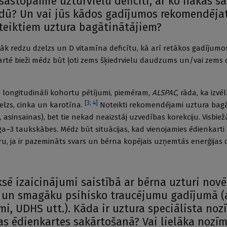
 sastopamie uzturvielu deficīti, ar ko nākas s
idū? Un vai jūs kādos gadījumos rekomendēja
teiktiem uztura bagātinātājiem?
ežāk redzu dzelzs un D vitamīna deficītu, kā arī retākos gadījumo
artē bieži mēdz būt ļoti zems šķiedrvielu daudzums un/vai zems
p longitudināli kohortu pētī­jumi, piemēram,
ALSPAC
, rāda, ka izvēl
[
3
;
4
]
lzs, cinka un karotīna.
Noteikti rekomendējami uztura bagāt
 asins­ainas), bet tie nekad neaizstāj uzvedības korekciju. Visbiežā
ga–3 taukskābes. Mēdz būt situācijas, kad vienojamies ēdienkarti 
u, ja ir pazemināts svars un bērna kopējais uzņemtās enerģijas
ksē izaicinājumi saistībā ar bērna uzturi novē
 un smagāku psihisko traucējumu gadījumā (
mi, UDHS utt.). Kāda ir uztura speciālista noz
as ēdienkartes sakārtošanā? Vai lielāka nozī