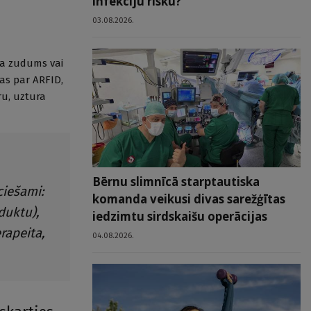
infekciju risku?
03.08.2026.
ara zudums vai
mas par ARFID,
ru, uztura
Bērnu slimnīcā starptautiska
ciešami:
komanda veikusi divas sarežģītas
duktu),
iedzimtu sirdskaišu operācijas
rapeita,
04.08.2026.