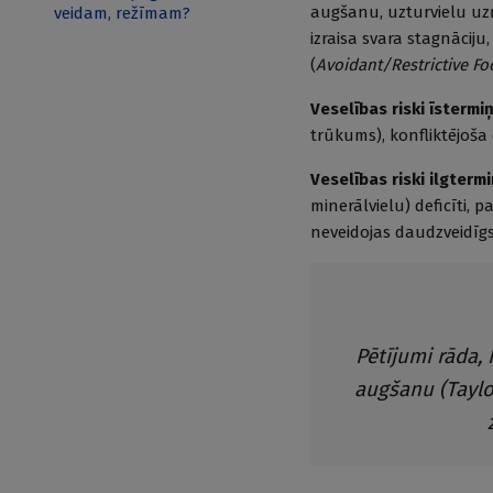
augšanu, uzturvielu uzņ
veidam, režīmam?
izraisa svara stagnāciju,
(
Avoidant/Restrictive Fo
Veselības riski īstermi
trūkums), konfliktējoša
Veselības riski ilgtermi
minerālvielu) deficīti,
neveidojas daudzveidīgs
Pētījumi rāda, 
augšanu (
Taylo