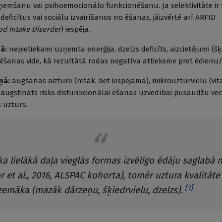
emšanu vai psihoemocionālo funkcionē­šanu. Ja selektivitāte ir ti
 deficītus vai sociālu izvairīšanos no ēšanas, jāizvērtē arī ARFID
od Intake Disorder
) iespēja.
ņā:
nepietiekami uzņemta enerģija, dzelzs deficīts, aizcietējumi (šķ
 ēšanas vide, kā rezultātā rodas negatīva attieksme pret ēdienu
ņā:
augšanas aizture (retāk, bet iespējama), mikro­uzturvielu (vi
 paaugstināts risks disfunkcionālai ēšanas uzvedībai pusaudžu ve
 uzturs.
ka lielākā daļa vieglās formas izvēlīgo ēdāju saglabā
r et al., 2016
, ALSPAC kohorta), tomēr uztura kvalitāte
[
1
]
zemāka (mazāk dārzeņu, šķiedrvielu, dzelzs).