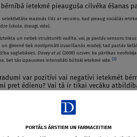
s bērnībā ietekmē pieauguša cilvēka ēšanas 
 selektivitāte mazinās līdz ar vecumu, kad pieaug sociālās iet
ze (skola, draugi, vide).
r izteikta un netiek strukturēti vadīta, vai, ja pastāv sensoro trau
 ģimenē tiek nostiprināti izvairīšanās modeļi, tad pastāv lielāk
dība saglabāsies.
Dovey et al.
(2008) uzsver, ka pārtikas neofobija
[
2
]
e, bet tās izpausmes intensitāti būtiski ietekmē vide.
radumi var pozitīvi vai negatīvi ietekmēt bēr
mi pret ēdienu? Vai tā ir tikai vecāku atbildīb
iktiem produktiem vai produktu grupām?
o centrālajiem faktoriem, kas ietekmē bērnu ēšanas paradumus, 
ecākiem. Ikviena bērna personība izpaužas arī viņa individuālajā
iela nozīme ir temperamentam, sensorajai jutībai, attīstības stadij
PORTĀLS ĀRSTIEM UN FARMACEITIEM
ām, bet vēlāk arī vienaudžu ietekmei.