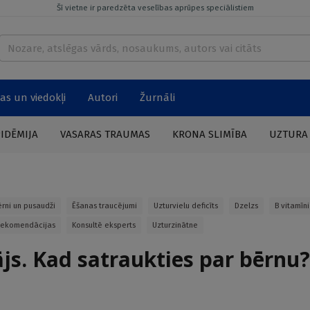
Šī vietne ir paredzēta veselības aprūpes speciālistiem
as un viedokļi
Autori
Žurnāli
PIDĒMIJA
VASARAS TRAUMAS
KRONA SLIMĪBA
UZTURA
ērni un pusaudži
Ēšanas traucējumi
Uzturvielu deficīts
Dzelzs
B vitamīni
 rekomendācijas
Konsultē eksperts
Uzturzinātne
ājs. Kad satraukties par bērnu?