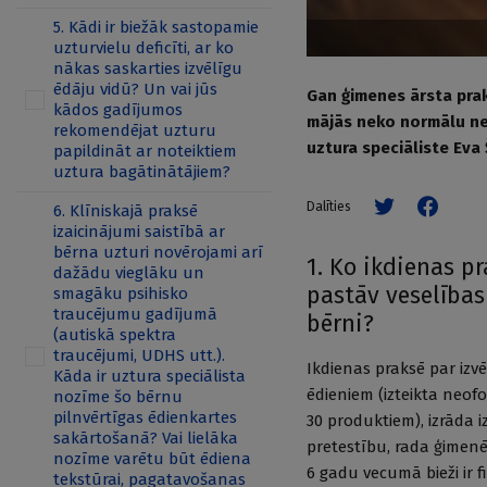
5. Kādi ir biežāk sastopamie
uzturvielu deficīti, ar ko
nākas saskarties izvēlīgu
ēdāju vidū? Un vai jūs
Gan ģimenes ārsta prak
kādos gadījumos
mājās neko normālu neēd
rekomendējat uzturu
uztura speciāliste Eva 
papildināt ar noteiktiem
uztura bagātinātājiem?
Dalīties
6. Klīniskajā praksē
izaicinājumi saistībā ar
bērna uzturi novērojami arī
1. Ko ikdienas pr
dažādu vieglāku un
pastāv veselības 
smagāku psihisko
traucējumu gadījumā
bērni?
(autiskā spektra
traucējumi, UDHS utt.).
Ikdienas praksē par izvē
Kāda ir uztura speciālista
ēdieniem (izteikta neo­f
nozīme šo bērnu
pilnvērtīgas ēdienkartes
30 produktiem), izrāda iz
sakārtošanā? Vai lielāka
pretestību, rada ģimenē 
nozīme varētu būt ēdiena
6 gadu vecumā bieži ir f
tekstūrai, pagatavošanas