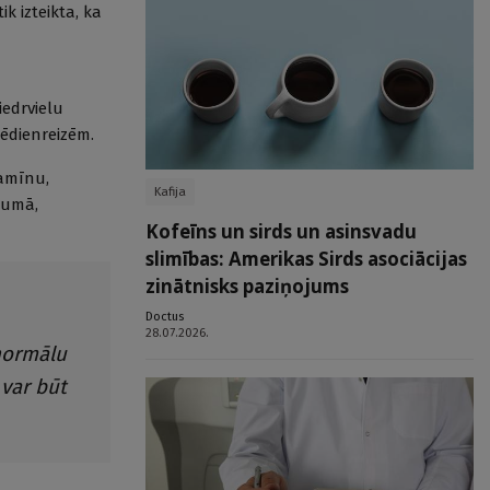
k izteikta, ka
iedrvielu
/ēdienreizēm.
tamīnu,
Kafija
cumā,
Kofeīns un sirds un asinsvadu
slimības: Amerikas Sirds asociācijas
zinātnisks paziņojums
Doctus
28.07.2026.
 normālu
 var būt