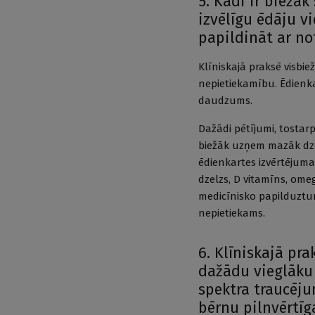
5. Kādi ir biežāk
izvēlīgu ēdāju v
papildināt ar no
Klīniskajā praksē visbi
nepietiekamību. Ēdienk
daudzums.
Dažādi pētījumi, tostar
biežāk uzņem mazāk dze
ēdienkartes izvērtējuma,
dzelzs, D vitamīns, ome
medicīnisko papilduztur
nepietiekams.
6. Klīniskajā pra
dažādu vieglāku
spektra traucēju
bērnu pilnvērtīg