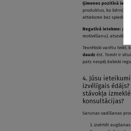
Ģimenes pozitīvā iete
produktus, ko bērni), a
attieksme bez spiediena
Negatīvā ietekme:
piesp
motivēšanu), atsevišķa 
Teorētiski varētu teikt, 
daudz
ēst. Tomēr ir situ
pats nespēj dabiski re
4. Jūsu ieteikum
izvēlīgais ēdājs
stāvokļa izmeklē
konsultācijas?
Sarunas vadīšanas proc
izvērtēt augšanas