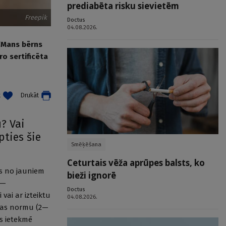
prediabēta risku sievietēm
Freepik
Doctus
04.08.2026.
 “Mans bērns
ro sertificēta
t
Drukāt
ū? Vai
pties šie
Smēķēšana
Ceturtais vēža aprūpes balsts, ko
ās no jauniem
bieži ignorē
0—
Doctus
 vai ar izteiktu
04.08.2026.
ības normu (2—
as ietekmē