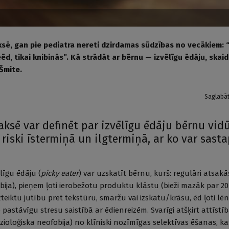
sē, gan pie pediatra nereti dzirdamas sūdzības no vecākiem:
, tikai knibinās”. Kā strādāt ar bērnu — izvēlīgu ēdāju, skaid
Šmite.
Saglabā
aksē var definēt par izvēlīgu ēdāju bērnu vid
riski īstermiņā un ilgtermiņā, ar ko var sasta
līgu ēdāju (
picky eater
) var uzskatīt bērnu, kurš: regulāri atsak
obija), pieņem ļoti ierobežotu produktu klāstu (bieži mazāk par 2
teiktu jutību pret tekstūru, smaržu vai izskatu/krāsu, ēd ļoti lēni
pastā­vīgu stresu saistībā ar ēdienreizēm. Svarīgi atšķirt attīst
izioloģiska neofobija) no klīniski nozīmīgas selektīvas ēšanas, k