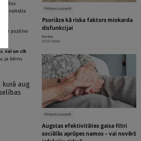
os pašus
Pētījumi pasaulē
s), neitrāla
Psoriāze kā riska faktors miokarda
disfunkcijai
t ar pozitīvo
Doctus
29.07.2026.
ba,
vai un cik
u, ja bērns
, kurā aug
selības
Pētījumi pasaulē
Augstas efektivitātes gaisa filtri
sociālās aprūpes namos – vai novērš