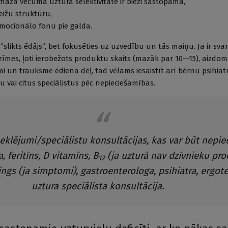
mazā vecumā uztura selektivitāte ir bieži sastopama,
eižu struktūru,
emocionālo fonu pie galda.
“slikts ēdājs”, bet fokusēties uz uzvedību un tās maiņu. Ja ir sv
azīmes, ļoti ierobežots produktu skaits (mazāk par 10—15), aizdo
umi un trauksme ēdiena dēļ, tad vēlams iesaistīt arī bērnu psihiat
tu vai citus speciālistus pēc nepieciešamības.
eklējumi/speciālistu konsultācijas, kas var būt nepie
, feritīns, D vitamīns, B
(ja uzturā nav dzīvnieku pro
12
nings (ja simptomi), gastroenterologa, psihiatra, ergote
uztura speciālista konsultācija.