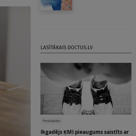
LASĪTĀKAIS DOCTUS.LV
Prediabēts
Ikgadējs ĶMI pieaugums saistīts ar