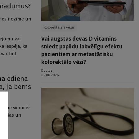
paradumus?
ekmes nozīme un
Kolorektālais vēzis
Vai augstas devas D vitamīns
cējumu vai
sniedz papildu labvēlīgu efektu
a iespēja, ka
pacientiem ar metastātisku
 var būt
kolorektālo vēzi?
Doctus
05.08.2026.
na ēdiena
a, ja bērns
bet ne vienmēr
s garšas un
ai,