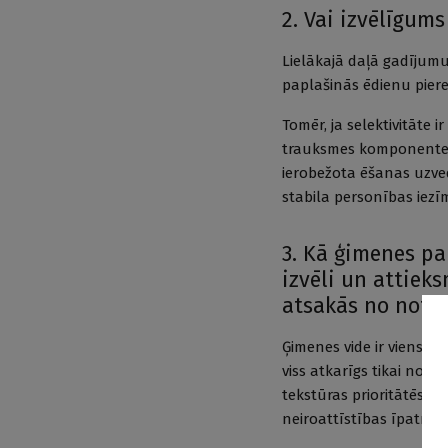
2. Vai izvēlīgum
Lielākajā daļā gadījumu
paplašinās ēdienu piered
Tomēr, ja selektivitāte i
trauksmes komponente un
ierobežota ēšanas uzve
stabila personības iezīm
3. Kā ģimenes pa
izvēli un attieks
atsakās no note
Ģimenes vide ir viens n
viss atkarīgs tikai no v
tekstūras prioritātēs. L
neiroattīstības īpatnīb