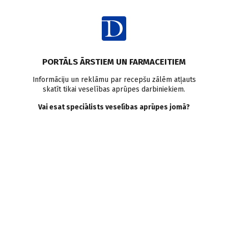
Ienākt
Raksta satura rādītājs
PORTĀLS ĀRSTIEM UN FARMACEITIEM
Klīniskā prakse
Dzelzs deficīts
D vitamīns
Hronisks nogurums
Informāciju un reklāmu par recepšu zālēm atļauts
skatīt tikai veselības aprūpes darbiniekiem.
Kāds ir iemesls
Vai esat speciālists veselības aprūpes jomā?
nogurumam?
S. Opmane
20.04.2020.