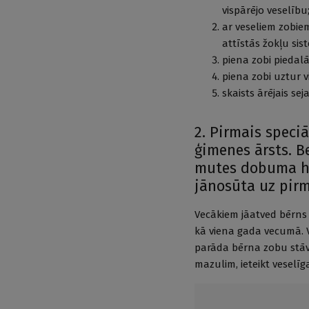
vispārējo veselību
ar veseliem zobiem
attīstās žokļu sis
piena zobi piedal
piena zobi uztur 
skaists ārējais sej
2. Pirmais speci
ģimenes ārsts. B
mutes dobuma hi
jānosūta uz pirm
Vecākiem jāatved bērns 
kā viena gada vecumā. 
parāda bērna zobu stāvok
mazulim, ieteikt veselīga