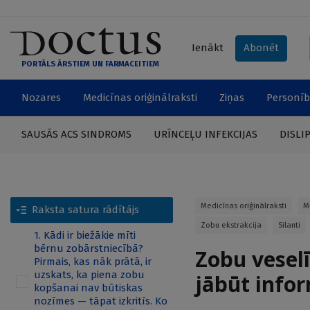
Ienākt
Abonēt
PORTĀLS ĀRSTIEM UN FARMACEITIEM
Nozares
Medicīnas oriģinālraksti
Ziņas
Personīb
SAUSĀS ACS SINDROMS
URĪNCEĻU INFEKCIJAS
DISLI
Medicīnas oriģinālraksti
M
Raksta satura rādītājs
Zobu ekstrakcija
Silanti
1. Kādi ir biežākie mīti
bērnu zobārstniecībā?
Zobu vesel
Pirmais, kas nāk prātā, ir
uzskats, ka piena zobu
jābūt info
kopšanai nav būtiskas
nozīmes — tāpat izkritīs. Ko