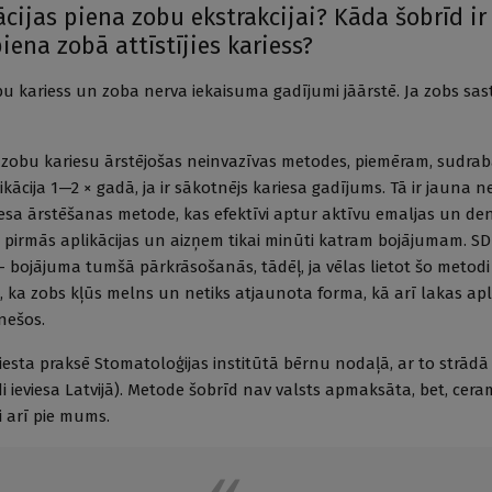
ācijas piena zobu ekstrakcijai? Kāda šobrīd ir
iena zobā attīstījies kariess?
bu kariess un zoba nerva iekaisuma gadījumi jāārstē. Ja zobs sast
s zobu kariesu ārstējošas neinvazīvas metodes, piemēram, sudra
ikācija 1—2 × gadā, ja ir sākotnējs kariesa gadījums. Tā ir jauna n
esa ārstēšanas metode, kas efektīvi aptur aktīvu emaljas un de
c pirmās aplikācijas un aizņem tikai minūti katram bojājumam. SD
 bojājuma tumšā pārkrāsošanās, tādēļ, ja vēlas lietot šo metod
, ka zobs kļūs melns un netiks atjaunota forma, kā arī lakas apl
ēnešos.
iesta praksē Stomatoloģijas institūtā bērnu nodaļā, ar to strādā 
 ieviesa Latvijā). Metode šobrīd nav valsts apmaksāta, bet, cera
ti arī pie mums.