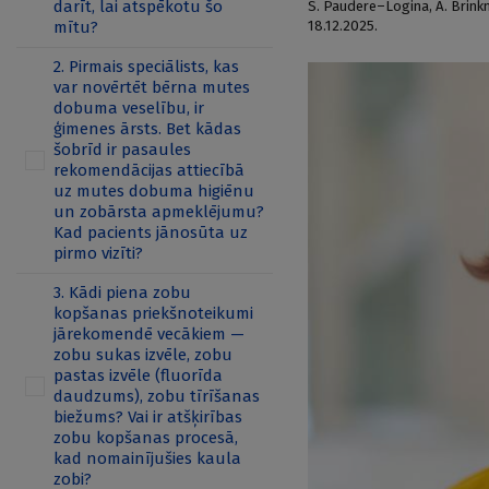
darīt, lai atspēkotu šo
S. Paudere–Logina
,
A. Brin
mītu?
18.12.2025.
2. Pirmais speciālists, kas
var novērtēt bērna mutes
dobuma veselību, ir
ģimenes ārsts. Bet kādas
šobrīd ir pasaules
rekomendācijas attiecībā
uz mutes dobuma higiēnu
un zobārsta apmeklējumu?
Kad pacients jānosūta uz
pirmo vizīti?
3. Kādi piena zobu
kopšanas priekšnoteikumi
jārekomendē vecākiem —
zobu sukas izvēle, zobu
pastas izvēle (fluorīda
daudzums), zobu tīrīšanas
biežums? Vai ir atšķirības
zobu kopšanas procesā,
kad nomainījušies kaula
zobi?