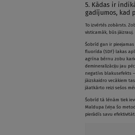
5. Kādas ir indik
gadījumos, kad p
To izvērtēs zobārsts. Zo
visticamāk, būs jāizrauj.
Šobrīd gan ir pieejama
fluorīda (SDF) lakas apl
agrīna bērnu zobu kari
demineralizāciju jau pē
negatīvs blakusefekts —
jāizskaidro vecākiem tas
jāatkārto reizi sešos m
Šobrīd tā lēnām tiek iev
Maldupa (viņa šo metodi
pierādīs savu efektivitā