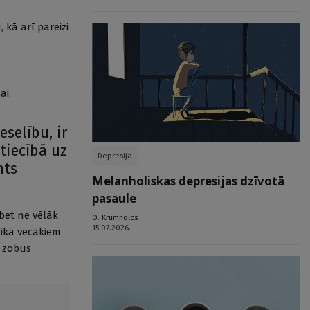
 kā arī pareizi
ai.
selību, ir
tiecībā uz
Depresija
nts
Melanholiskas depresijas dzīvotā
pasaule
 bet ne vēlāk
O. Krumholcs
15.07.2026.
aikā vecākiem
t zobus