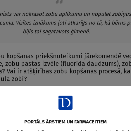
ēnists var nokrāsot zobu aplikumu un nopulēt zobiņu
uma. Vizītes iznākums ļoti atkarīgs no tā, kā bērns 
bijis tai sagatavots ģimenē.
obu kopšanas priekšnoteikumi jārekomendē v
e, zobu pastas izvēle (fluorīda daudzums), zo
s? Vai ir atšķirības zobu kopšanas procesā, k
ula zobi?
kopšanas priekšnoteikumi:
jai zobu pastā jābūt maksimālai (vismaz 1000 ppm, bet pēc iespē
cas uz visām vecuma grupām);
š uzmanība fluorīda koncentrācijai zobu pastā;
PORTĀLS ĀRSTIEM UN FARMACEITIEM
 ar ūdeni pirms zobu tīrīšanas, zobu pastu likt uz sausas zobu