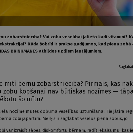
ērnu zobārstniecībā? Vai zobu veselībai jālieto kādi vitamīni? K
ekstrakcijai? Kāda šobrīd ir prakse gadījumos, kad piena zobā a
ANDAS BRINKMANES atbildes uz šiem jautājumiem.
Saglabā
ie mīti bērnu zobārstniecībā? Pirmais, kas nāk 
a zobu kopšanai nav būtiskas nozīmes — tāpat 
pēkotu šo mītu?
liela nozīme mutes dobuma veselības uzturēšanai. Tie jātīra reg
ērna zobi jāpārtīra. Mērķis ir saglabāt veselus piena zobus, jo:
zobi var izraisīt sāpes, diskomfortu bērnam, radīt iekaisumu, kas 