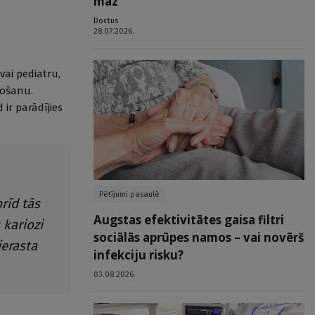
maz
Doctus
28.07.2026.
ai pediatru,
tošanu.
 ir parādījies
Pētījumi pasaulē
brīd tās
Augstas efektivitātes gaisa filtri
 kariozi
sociālās aprūpes namos – vai novērš
ierasta
infekciju risku?
03.08.2026.