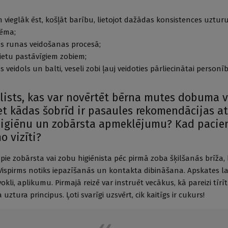
;
 vieglāk ēst, košļāt barību, lietojot dažādas konsistences uzturu,
tēma;
ās runas veidošanas procesā;
vietu pastāvīgiem zobiem;
as veidols un balti, veseli zobi ļauj veidoties pārliecinātai personīb
ālists, kas var novērtēt bērna mutes dobuma ve
et kādas šobrīd ir pasaules rekomendācijas at
giēnu un zobārsta apmeklējumu? Kad pacie
o vizīti?
pie zobārsta vai zobu higiēnista pēc pirmā zoba šķilšanās brīža,
Vispirms notiks iepazīšanās un kontakta dibināšana. Apskates l
li, aplikumu. Pirmajā reizē var instruēt vecākus, kā pareizi tīrī
 uztura principus. Ļoti svarīgi uzsvērt, cik kaitīgs ir cukurs!