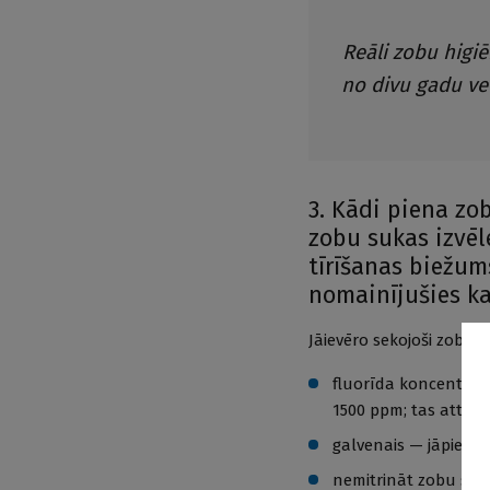
Reāli zobu higi
no divu gadu vec
3. Kādi piena z
zobu sukas izvēl
tīrīšanas biežum
nomainījušies ka
Jāievēro sekojoši zobu 
fluorīda koncentrāci
1500 ppm; tas attie
galvenais — jāpievēr
nemitrināt zobu suku