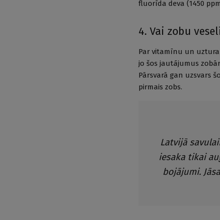
fluorīda deva (1450 ppm
4. Vai zobu vesel
Par vitamīnu un uztura 
jo šos jautājumus zobār
Pārsvarā gan uzsvars šobr
pirmais zobs.
Latvijā savulai
iesaka tikai au
bojājumi. Jāsa