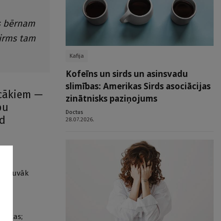
s bērnam
pirms tam
Kafija
Kofeīns un sirds un asinsvadu
slimības: Amerikas Sirds asociācijas
ecākiem —
zinātnisks paziņojums
bu
Doctus
ad
28.07.2026.
jas tuvāk
 sukas;