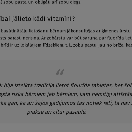
) zobu pasta un obligāti arī zobu diegs.
ībai jālieto kādi vitamīni?
bagātinātāju lietošanu bērnam jākonsultējas ar ģimenes ārstu v
sts parasti nerisina. Ar zobārstu var būt saruna par fluorīda lie
īd ir uz lokālajiem līdzekļiem, t. i., zobu pastu, jau no brīža, kad
k bija izteikta tradīcija lietot flourīda tabletes, bet šo
gsta riska bērniem jeb bērniem, kam nemitīgi attīstās
ka gan, ka arī šajos gadījumos tas notiek reti, tā nav 
prakse arī citur pasaulē.