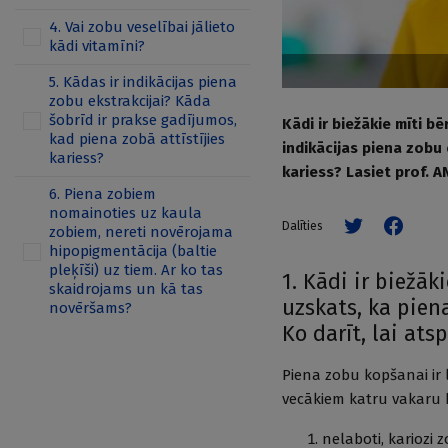
4. Vai zobu veselībai jālieto
kādi vitamīni?
5. Kādas ir indikācijas piena
zobu ekstrakcijai? Kāda
šobrīd ir prakse gadījumos,
Kādi ir biežākie mīti b
kad piena zobā attīstījies
indikācijas piena zobu 
kariess?
kariess? Lasiet prof. 
6. Piena zobiem
nomainoties uz kaula
Dalīties
zobiem, nereti novērojama
hipopigmentācija (baltie
pleķīši) uz tiem. Ar ko tas
1. Kādi ir biežāk
skaidrojams un kā tas
uzskats, ka pien
novēršams?
Ko darīt, lai ats
Piena zobu kopšanai ir 
vecākiem katru vakaru b
nelaboti, kariozi 