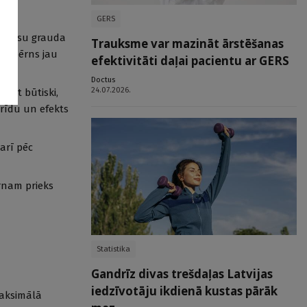
;
GERS
ā rīsu grauda
Trauksme var mazināt ārstēšanas
 ja bērns jau
efektivitāti daļai pacientu ar GERS
Doctus
24.07.2026.
 bet būtiski,
orīdu un efekts
arī pēc
rnam prieks
Statistika
Gandrīz divas trešdaļas Latvijas
iedzīvotāju ikdienā kustas pārāk
maksimālā