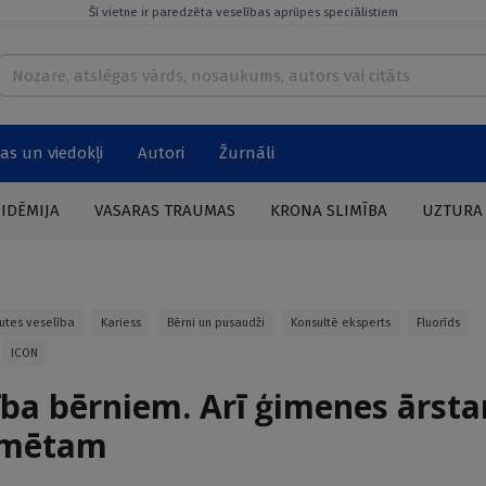
Šī vietne ir paredzēta veselības aprūpes speciālistiem
as un viedokļi
Autori
Žurnāli
PIDĒMIJA
VASARAS TRAUMAS
KRONA SLIMĪBA
UZTURA
utes veselība
Kariess
Bērni un pusaudži
Konsultē eksperts
Fluorīds
ICON
ība bērniem. Arī ģimenes ārst
rmētam