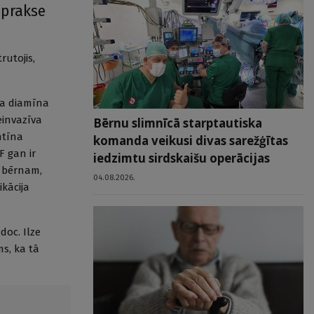
 prakse
rutojis,
ba diamīna
einvazīva
Bērnu slimnīcā starptautiska
ntīna
komanda veikusi divas sarežģītas
F gan ir
iedzimtu sirdskaišu operācijas
i bērnam,
04.08.2026.
ikācija
doc. Ilze
ms, ka tā