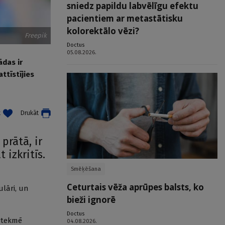
sniedz papildu labvēlīgu efektu
pacientiem ar metastātisku
kolorektālo vēzi?
Freepik
Doctus
05.08.2026.
ādas ir
ttīstījies
t
Drukāt
prātā, ir
izkritīs.
Smēķēšana
Ceturtais vēža aprūpes balsts, ko
ulāri, un
bieži ignorē
Doctus
ietekmē
04.08.2026.