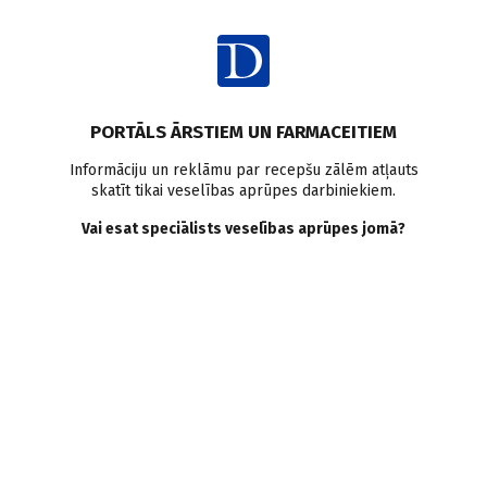
Ienākt
Raksta satura rādītājs
PORTĀLS ĀRSTIEM UN FARMACEITIEM
Veselības aprūpes sistēma
Informāciju un reklāmu par recepšu zālēm atļauts
skatīt tikai veselības aprūpes darbiniekiem.
Lietuvas līdzības
Vai esat speciālists veselības aprūpes jomā?
L. Ribkinska
,
D. Ričika
04.10.2007.