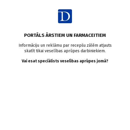
Ienākt
Pasaulē
Antibiotikas
Astma
Alerģijas
Pētījumi pasaulē
PORTĀLS ĀRSTIEM UN FARMACEITIEM
Agrīna antibiotiku
Informāciju un reklāmu par recepšu zālēm atļauts
skatīt tikai veselības aprūpes darbiniekiem.
iedarbība var izraisīt astmu
Vai esat speciālists veselības aprūpes jomā?
un alerģiju
Doctus
02.08.2022.