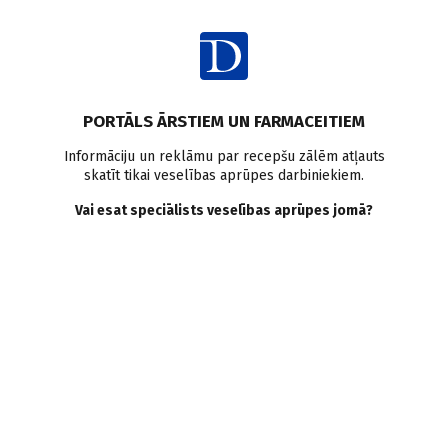
Ienākt
Pasaulē
Aptaukošanās
Kardiovaskulārās slimības
PORTĀLS ĀRSTIEM UN FARMACEITIEM
Liekais svars jauniešiem var
Informāciju un reklāmu par recepšu zālēm atļauts
skatīt tikai veselības aprūpes darbiniekiem.
izmainīt sirds struktūru un
Vai esat speciālists veselības aprūpes jomā?
funkcijas
Doctus
31.07.2018.
Liekais svars jauniešiem var būt paaugstināta asinsspiediena
un sabiezēta sirds muskuļa cēlonis, kas vēlākos gados
rezultējas sirds slimībās, secināts pētījumā.
Saglabāt
Drukāt
Dalīties