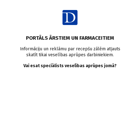
Ienākt
Pasaulē
2. tipa cukura diabēts
Pētījumi pasaulē
Metformīns
PORTĀLS ĀRSTIEM UN FARMACEITIEM
Metformīna lietošana ir
Informāciju un reklāmu par recepšu zālēm atļauts
skatīt tikai veselības aprūpes darbiniekiem.
saistīta ar zemāku locītavu
Vai esat speciālists veselības aprūpes jomā?
endoprotezēšanas risku
pacientiem ar cukura
diabētu
Doctus
07.09.2021.