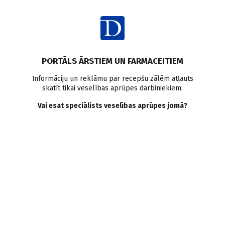
Ienākt
Ziņas
Pētījumi pasaulē
Ātriju fibrilācija
Virssvars
PORTĀLS ĀRSTIEM UN FARMACEITIEM
Aptaukošanās
Diētas
Informāciju un reklāmu par recepšu zālēm atļauts
skatīt tikai veselības aprūpes darbiniekiem.
Svara zudums senioriem ar
Vai esat speciālists veselības aprūpes jomā?
persistējošu ātriju
fibrilāciju: LOSE-AF
pētījuma rezultāti
Doctus
08.06.2026.