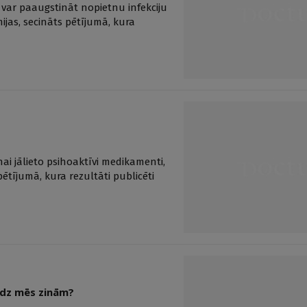
, var paaugstināt nopietnu infekciju
ijas, secināts pētījumā, kura
i jālieto psihoaktīvi medikamenti,
pētījumā, kura rezultāti publicēti
audz mēs zinām?