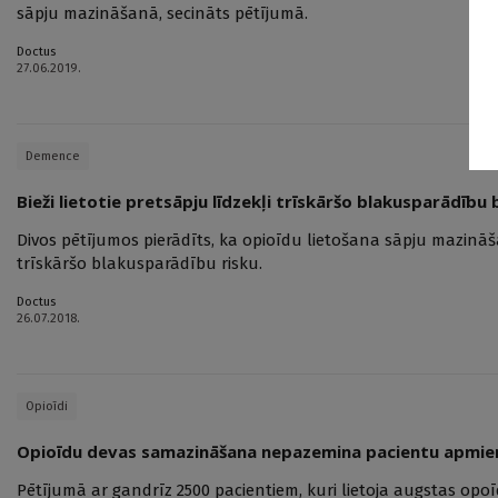
sāpju mazināšanā, secināts pētījumā.
Doctus
27.06.2019.
Demence
Bieži lietotie pretsāpju līdzekļi trīskāršo blakusparādīb
Divos pētījumos pierādīts, ka opioīdu lietošana sāpju mazinā
trīskāršo blakusparādību risku.
Doctus
26.07.2018.
Opioīdi
Opioīdu devas samazināšana nepazemina pacientu apmier
Pētījumā ar gandrīz 2500 pacientiem, kuri lietoja augstas op