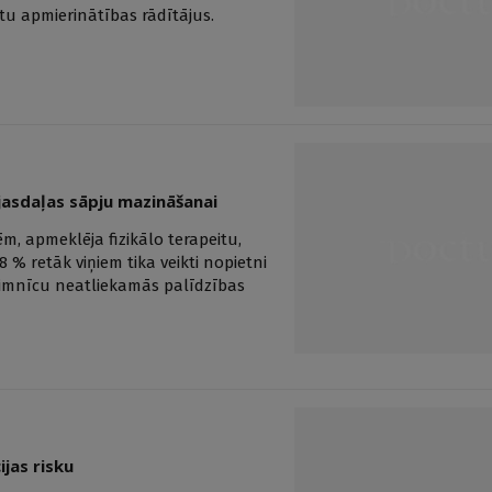
u apmierinātības rādītājus.
ejasdaļas sāpju mazināšanai
ēm, apmeklēja fizikālo terapeitu,
 % retāk viņiem tika veikti nopietni
slimnīcu neatliekamās palīdzības
jas risku