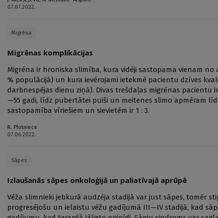
07.07.2022.
Migrēna
Migrēnas komplikācijas
Migrēna ir hroniska slimība, kura vidēji sastopama vienam no 
% populācijā) un kura ievērojami ietekmē pacientu dzīves kvali
darbnespējas dienu ziņā). Divas trešdaļas migrēnas pacientu ir 
—55 gadi, līdz pubertātei puiši un meitenes slimo apmēram līdz
sastopamība vīriešiem un sievietēm ir 1 : 3.
R. Plotniece
07.06.2022.
Sāpes
Izlaušanās sāpes onkoloģijā un paliatīvajā aprūpē
Vēža slimnieki jebkurā audzēja stadijā var just sāpes, tomēr stip
progresējošu un ielaistu vēžu gadījumā III—IV stadijā, kad sāpe
gadījumu, kad terapijā jālieto opioīdi. Sāpju sindroms var sagla