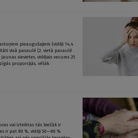
astoņiem pieaugušajiem (vidēji 14,4
tāti visā pasaulē (2. vietā pasaulē
jaunas sievietes, vidējais vecums 25
īgās proporcijās, vēlāk
ras vai izteiktas tās biežāk ir
s ir pat 80 %, vidēji 50—80 %
bāties arī pēc speciālās terapijas,