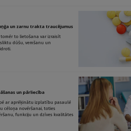
kuņģa un zarnu trakta traucējumus
tomēr to lietošana var izraisīt
 sliktu dūšu, vemšanu un
droti.
nāšanas un pārliecība
ūpē ar aprēķinātu izplatību pasaulē
 cēloņa novēršanai, toties
ršanu, funkciju un dzīves kvalitātes