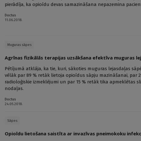
pierādīja, ka opioīdu devas samazināšana nepazemina pacient
Doctus
11.06.2018.
Muguras sāpes
Agrīnas fizikālās terapijas uzsākšana efektīva muguras l
Pētījumā atklāja, ka tie, kuri, sākoties muguras lejasdaļas sāp
vēlāk par 89 % retāk lietoja opioīdus sāpju mazināšanai, par 28
radioloģiskie izmeklējumi un par 15 % retāk tika apmeklētas 
nodaļas.
Doctus
24.05.2018.
Sāpes
Opioīdu lietošana saistīta ar invazīvas pneimokoku infekci