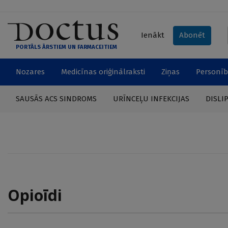
Ienākt
Abonēt
PORTĀLS ĀRSTIEM UN FARMACEITIEM
Nozares
Medicīnas oriģinālraksti
Ziņas
Personīb
SAUSĀS ACS SINDROMS
URĪNCEĻU INFEKCIJAS
DISLI
Opioīdi