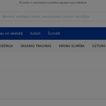
Šī vietne ir paredzēta veselības aprūpes speciālistiem
as un viedokļi
Autori
Žurnāli
PIDĒMIJA
VASARAS TRAUMAS
KRONA SLIMĪBA
UZTURA