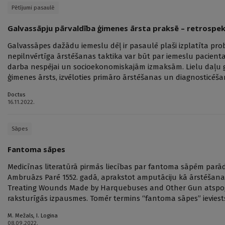
Pētījumi pasaulē
Galvassāpju pārvaldība ģimenes ārsta praksē – retrospek
Galvassāpes dažādu iemeslu dēļ ir pasaulē plaši izplatīta p
nepilnvērtīga ārstēšanas taktika var būt par iemeslu pacienta s
darba nespējai un socioekonomiskajām izmaksām. Lielu daļu
ģimenes ārsts, izvēloties primāro ārstēšanas un diagnosticēša
Doctus
16.11.2022.
Sāpes
Fantoma sāpes
Medicīnas literatūrā pirmās liecības par fantoma sāpēm parād
Ambruāzs Parē 1552. gadā, aprakstot amputāciju kā ārstēšana
Treating Wounds Made by Harquebuses and Other Gun atspo
raksturīgās izpausmes. Tomēr termins “fantoma sāpes” ieviests 
M. Mežals
,
I. Logina
08.09.2022.