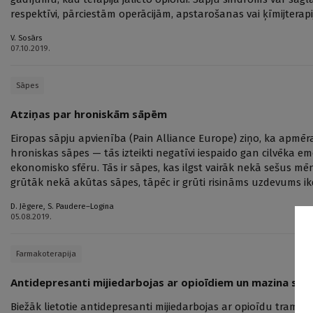
respektīvi, pārciestām operācijām, apstarošanas vai ķīmijterapi
V. Sosārs
07.10.2019.
Sāpes
Atziņas par hroniskām sāpēm
Eiropas sāpju apvienība (Pain Alliance Europe) ziņo, ka apmēra
hroniskas sāpes — tās izteikti negatīvi iespaido gan cilvēka 
ekonomisko sfēru. Tās ir sāpes, kas ilgst vairāk nekā sešus 
grūtāk nekā akūtas sāpes, tāpēc ir grūti risināms uzdevums ik
D. Jēgere
,
S. Paudere–Logina
05.08.2019.
Farmakoterapija
Antidepresanti mijiedarbojas ar opioīdiem un mazina sāp
Biežāk lietotie antidepresanti mijiedarbojas ar opioīdu tram