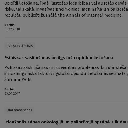
Opioīdi lietošana, īpaši ilgstošas iedarbības vai augstās devās
risku, tai skaitā, invazīvas pneimonijas, meningīta un bakterēm
rezultāti publicēti žurnālā the Annals of Internal Medicine.
Doctus
13.02.2018.
Psihiskās slimības
Psihiskas saslimšanas un ilgstoša opioīdu lietošana
Psihiskas saslimšanas un uzvedības problēmas, kuru ārstēšana
ir nozīmīgs riska faktors ilgstošai opioīdu lietošanai, secināts 
žurnālā PAIN.
Doctus
03.01.2017.
Izlaušanās sāpes
Izlaušanās sāpes onkoloģijā un paliatīvajā aprūpē. Cik d