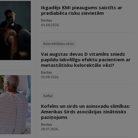
Ikgadējs ĶMI pieaugums saistīts ar
prediabēta risku sievietēm
Doctus
04.08.2026.
Kolorektālais vēzis
Vai augstas devas D vitamīns sniedz
papildu labvēlīgu efektu pacientiem ar
metastātisku kolorektālo vēzi?
Doctus
05.08.2026.
Kafija
Kofeīns un sirds un asinsvadu slimības:
Amerikas Sirds asociācijas zinātnisks
paziņojums
Doctus
28.07.2026.