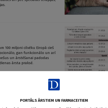
jas.
m 100 miljoni cilvēku Eiropā cieš
emocionālo, gan funkcionālo un arī
mēnešus un ārstēšanai padodas
dienas ārsta praksē.
ju atvieglošanu
PORTĀLS ĀRSTIEM UN FARMACEITIEM
adolu un padara to mazāk efektīvu