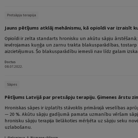
Pretsāpju terapija
Jauns pētījums atklāj mehānismu, kā opioīdi var izraisīt 
Opioīdi ir zelta standarts hronisku un akūtu sāpju ārstēšanā; 
ievērojamas kuņģa un zarnu trakta blakusparādības, tostarp
aizcietējumus. Šo blakusparādību iemesli nav līdz galam izskai
Doctus
08.07.2022.
Sāpes
Pētījums Latvijā par pretsāpju terapiju. Ģimenes ārstu zi
Hroniskas sāpes ir izplatīts stāvoklis primārajā veselības apr
— 20 %. Akūtu sāpju gadījumā pamata uzmanību vēršam sāpju
hronisku sāpju terapija lielākoties mērķēta uz sāpju seku novē
uzlabošanu.
J. Aleksejeva
,
A. Nicmane–Aišpure