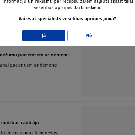
Informāciju un reklāmu par recepšu zālēm atļauts skatīt tikai
veselības aprūpes darbiniekiem.
Vai esat speciālists veselības aprūpes jomā?
Jā
Nē
u biežumu pacientiem ar demenci
šanai pacientiem ar demenci
inātības rādītāju
oīdu devas vismaz 6 mēnešus,