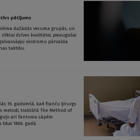
tīvs pētījums
roblēma dažādās vecuma grupās, un
liktai dzīves kvalitātei, pieaugošai
 galvassāpju sindromu pārvalda
nas taktiku.
ās 16. gadsimtā, kad franču ķirurgs
s metodi, traktātā The Method of
guļo arī fantoma sāpēm
tikai 1866. gadā.