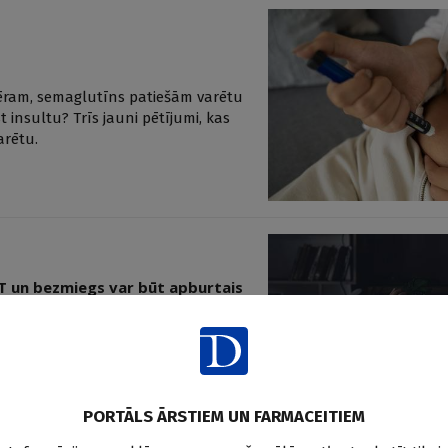
ēram, semaglutīns patiešām varētu
insultu? Trīs jauni pētījumi, kas
arētu.
HT un bezmiegs var būt apburtais
e ar UDHT pazīmēm bieži jūtas
tarp bezmiegu un samazinātu
to loku, kur slikts miegs pasliktina
PORTĀLS ĀRSTIEM UN FARMACEITIEM