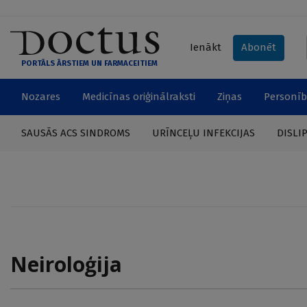
Ienākt
Abonēt
PORTĀLS ĀRSTIEM UN FARMACEITIEM
Nozares
Medicīnas oriģinālraksti
Ziņas
Personīb
SAUSĀS ACS SINDROMS
URĪNCEĻU INFEKCIJAS
DISLI
Neiroloģija