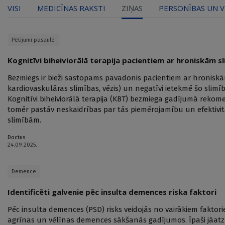
VISI
MEDICĪNAS RAKSTI
ZIŅAS
PERSONĪBAS UN V
Pētījumi pasaulē
Kognitīvi biheiviorālā terapija pacientiem ar hroniskām 
Bezmiegs ir bieži sastopams pavadonis pacientiem ar hronisk
kardiovaskulāras slimības, vēzis) un negatīvi ietekmē šo slimī
Kognitīvi biheiviorālā terapija (KBT) bezmiega gadījumā rekome
tomēr pastāv neskaidrības par tās piemērojamību un efektivi
slimībām.
Doctus
24.09.2025.
Demence
Identificēti galvenie pēc insulta demences riska faktori
Pēc insulta demences (PSD) risks veidojās no vairākiem faktoriem
agrīnas un vēlīnas demences sākšanās gadījumos. Īpaši jāatz