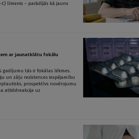
C) līmenis – parādījās kā jauns
iem ar jaunatklātu fokālu
% gadījumu tās ir fokālas lēkmes.
iju un zāļu rezistences iespējamību
tarptautisks, prospektīvs novērojumu
a atbildreakcija uz