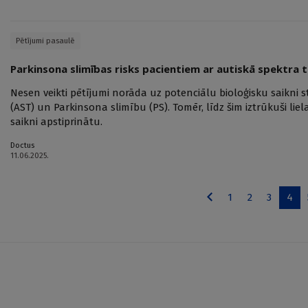
Pētījumi pasaulē
Parkinsona slimības risks pacientiem ar autiskā spektra
Nesen veikti pētījumi norāda uz potenciālu bioloģisku saikni 
(AST) un Parkinsona slimību (PS). Tomēr, līdz šim iztrūkuši liel
saikni apstiprinātu.
Doctus
11.06.2025.
1
2
3
4