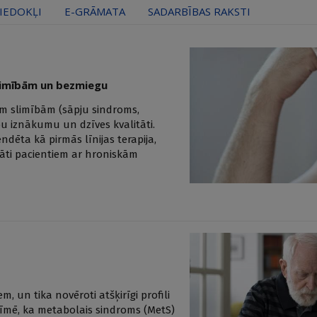
IEDOKĻI
E-GRĀMATA
SADARBĪBAS RAKSTI
slimībām un bezmiegu
ām slimībām (sāpju sindroms,
bu iznākumu un dzīves kvalitāti.
ndēta kā pirmās līnijas terapija,
tāti pacientiem ar hroniskām
, un tika novēroti atšķirīgi profili
īmē, ka metabolais sindroms (MetS)