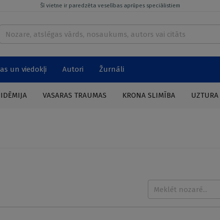
Šī vietne ir paredzēta veselības aprūpes speciālistiem
as un viedokļi
Autori
Žurnāli
PIDĒMIJA
VASARAS TRAUMAS
KRONA SLIMĪBA
UZTURA