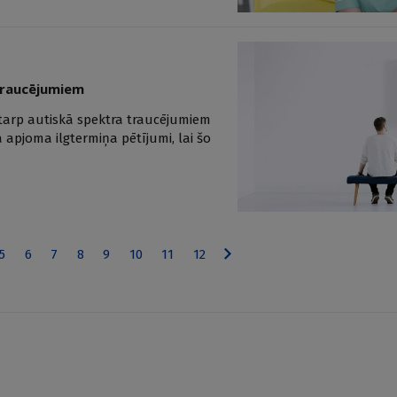
 traucējumiem
starp autiskā spektra traucējumiem
a apjoma ilgtermiņa pētījumi, lai šo
5
6
7
8
9
10
11
12