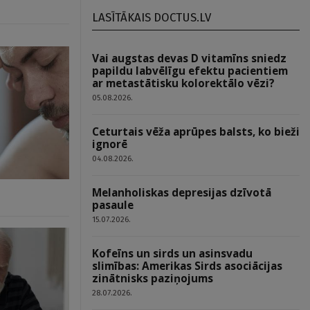
LASĪTĀKAIS DOCTUS.LV
Vai augstas devas D vitamīns sniedz
papildu labvēlīgu efektu pacientiem
ar metastātisku kolorektālo vēzi?
05.08.2026.
Ceturtais vēža aprūpes balsts, ko bieži
ignorē
04.08.2026.
Melanholiskas depresijas dzīvotā
pasaule
15.07.2026.
Kofeīns un sirds un asinsvadu
slimības: Amerikas Sirds asociācijas
zinātnisks paziņojums
28.07.2026.