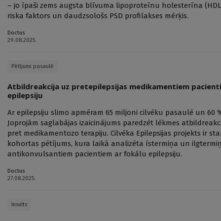
– jo īpaši zems augsta blīvuma lipoproteīnu holesterīna (HDL-
riska faktors un daudzsološs PSD profilakses mērķis.
Doctus
29.08.2025.
Pētījumi pasaulē
Atbildreakcija uz pretepilepsijas medikamentiem pacient
epilepsiju
Ar epilepsiju slimo apmēram 65 miljoni cilvēku pasaulē un 60 
Joprojām saglabājas izaicinājums paredzēt lēkmes atbildreakc
pret medikamentozo terapiju. Cilvēka Epilepsijas projekts ir s
kohortas pētījums, kura laikā analizēta īstermiņa un ilgtermiņ
antikonvulsantiem pacientiem ar fokālu epilepsiju.
Doctus
27.08.2025.
Insults