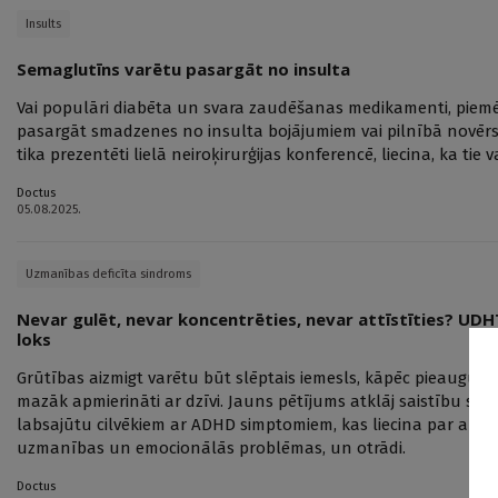
Insults
Semaglutīns varētu pasargāt no insulta
Vai populāri diabēta un svara zaudēšanas medikamenti, piem
pasargāt smadzenes no insulta bojājumiem vai pilnībā novērst 
tika prezentēti lielā neiroķirurģijas konferencē, liecina, ka tie v
Doctus
05.08.2025.
Uzmanības deficīta sindroms
Nevar gulēt, nevar koncentrēties, nevar attīstīties? UD
loks
Grūtības aizmigt varētu būt slēptais iemesls, kāpēc pieauguši
mazāk apmierināti ar dzīvi. Jauns pētījums atklāj saistību s
labsajūtu cilvēkiem ar ADHD simptomiem, kas liecina par apbur
uzmanības un emocionālās problēmas, un otrādi.
Doctus