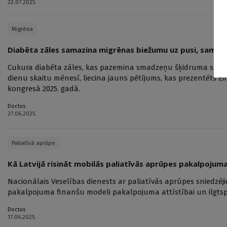
22.07.2025.
Migrēna
Diabēta zāles samazina migrēnas biežumu uz pusi, samaz
Cukura diabēta zāles, kas pazemina smadzeņu šķidruma spied
dienu skaitu mēnesī, liecina jauns pētījums, kas prezentēts E
kongresā 2025. gadā.
Doctus
27.06.2025.
Paliatīvā aprūpe
Kā Latvijā risināt mobilās paliatīvās aprūpes pakalpoju
Nacionālais Veselības dienests ar paliatīvās aprūpes sniedzēj
pakalpojuma finanšu modeli pakalpojuma attīstībai un ilgtspē
Doctus
17.06.2025.