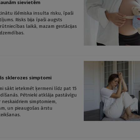
s jaunām sievietēm
nātu išēmiska insulta risku, īpaši
jums. Risks bija īpaši augsts
rūtniecības laikā, mazam gestācijas
 dzemdības.
ās sklerozes simptomi
i sākt ietekmēt ķermeni līdz pat 15
īšanās. Pētnieki atklāja pastāvīgu
r neskaidriem simptomiem,
ām, un pieaugošas ārstu
teikšanas.