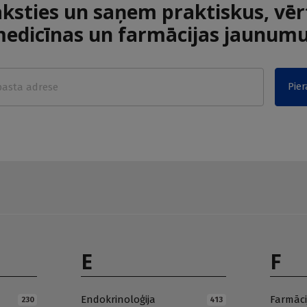
aksties un saņem praktiskus, vēr
edicīnas un farmācijas jaunum
Pier
E
F
Endokrinoloģija
Farmāci
230
413