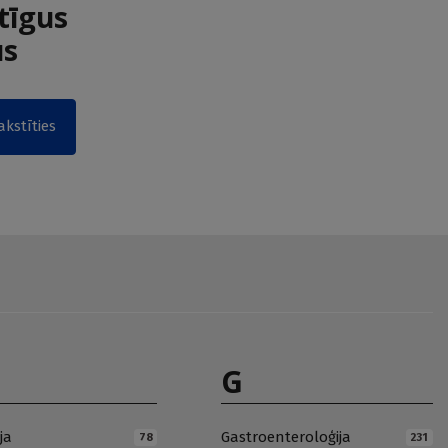
tīgus
us
akstīties
G
ja
Gastroenteroloģija
78
231