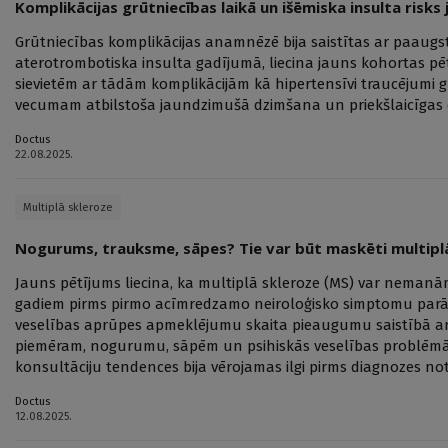
Komplikācijas grūtniecības laikā un išēmiska insulta risk
Grūtniecības komplikācijas anamnēzē bija saistītas ar paaugsti
aterotrombotiska insulta gadījumā, liecina jauns kohortas pētī
sievietēm ar tādām komplikācijām kā hipertensīvi traucējumi g
vecumam atbilstoša jaundzimušā dzimšana un priekšlaicīgas
Doctus
22.08.2025.
Multiplā skleroze
Nogurums, trauksme, sāpes? Tie var būt maskēti multipl
Jauns pētījums liecina, ka multiplā skleroze (MS) var nemanām
gadiem pirms pirmo acīmredzamo neiroloģisko simptomu parād
veselības aprūpes apmeklējumu skaita pieaugumu saistībā a
piemēram, nogurumu, sāpēm un psihiskās veselības problēm
konsultāciju tendences bija vērojamas ilgi pirms diagnozes no
Doctus
12.08.2025.