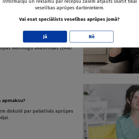
Informāciju un reklāmu par recepšu zālēm atļauts skatīt tikai
veselības aprūpes darbiniekiem.
Vai esat speciālists veselības aprūpes jomā?
inot spiedienu smadzenēs
Jā
Nē
ienu, uz pusi samazina migrēnas
iropas Neirologu akadēmijas (EAN)
ma apmaksu?
iem diskutē par paliatīvās aprūpes
jai.