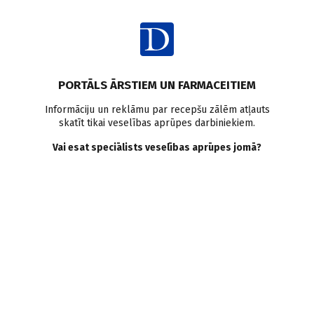
Ienākt
Raksta satura rādītājs
PORTĀLS ĀRSTIEM UN FARMACEITIEM
Klīniskā prakse
Informāciju un reklāmu par recepšu zālēm atļauts
skatīt tikai veselības aprūpes darbiniekiem.
Sekundārā profilakse pēc
Vai esat speciālists veselības aprūpes jomā?
perkutānās koronārās
intervences
I. Kumsārs
18.05.2012.
Koronārā sirds slimība (KSS) ir viens no galvenajiem
saslimstības un mirstības iemesliem visā pasaulē. 2010. gadā
kardiovaskulārās slimības (KVS) tika novērtētas kā galvenais
[
1
]
mirstības iemesls attīstītajās valstīs.
Koronāro sirds