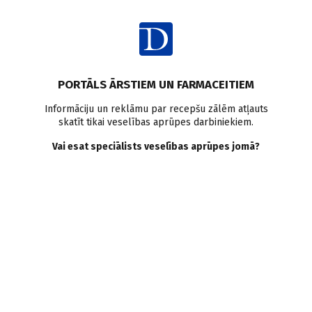
Ienākt
Ziņas
Pētījumi pasaulē
Bērni un pusaudži
PORTĀLS ĀRSTIEM UN FARMACEITIEM
GLP–1 receptoru agonisti
Aptaukošanās bērniem
Informāciju un reklāmu par recepšu zālēm atļauts
2. tipa cukura diabēts
skatīt tikai veselības aprūpes darbiniekiem.
GLP1 receptoru agonisti
Vai esat speciālists veselības aprūpes jomā?
bērniem un pusaudžiem ar
aptaukošanos
Doctus
17.09.2025.