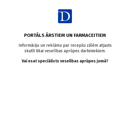
Ienākt
Pasaulē
Pētījumi pasaulē
PORTĀLS ĀRSTIEM UN FARMACEITIEM
15 pētījumi, kas ir
Informāciju un reklāmu par recepšu zālēm atļauts
skatīt tikai veselības aprūpes darbiniekiem.
izaicinājuši medicīniskās
Vai esat speciālists veselības aprūpes jomā?
dogmas 2018.gadā
Doctus
24.01.2019.
The Medscape ir apkopojuši 15 pētījumus, kuri publicēti
2018.gadā un kuru rezultāti apstrīd iepriekš pieņemtās
zināšanas vai dogmas.
Saglabāt
Drukāt
Dalīties