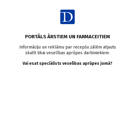
Ienākt
Ziņas
Depresija
Pētījumi pasaulē
PORTĀLS ĀRSTIEM UN FARMACEITIEM
Smieklu gāze mazina
Informāciju un reklāmu par recepšu zālēm atļauts
skatīt tikai veselības aprūpes darbiniekiem.
simptomus cilvēkiem ar
Vai esat speciālists veselības aprūpes jomā?
depresiju, kas ir rezistenta
pret ārstēšanu
Doctus
11.06.2021.