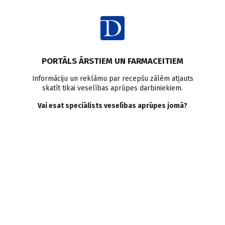
Ienākt
PORTĀLS ĀRSTIEM UN FARMACEITIEM
Informāciju un reklāmu par recepšu zālēm atļauts
skatīt tikai veselības aprūpes darbiniekiem.
Garais Covid
Vai esat speciālists veselības aprūpes jomā?