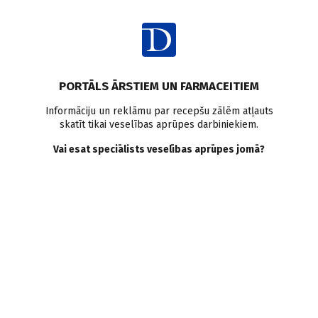
Ienākt
Raksta satura rādītājs
PORTĀLS ĀRSTIEM UN FARMACEITIEM
Literatūras apskati
Urīnceļu infekcijas
Sievietes veselība
Informāciju un reklāmu par recepšu zālēm atļauts
skatīt tikai veselības aprūpes darbiniekiem.
Antibiotikas
Vai esat speciālists veselības aprūpes jomā?
Urīnceļu infekcija. Kas
ietekmē iznākumu?
E. Deine
,
S. Paudere–Logina
22.06.2021.