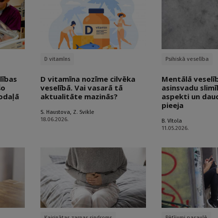
D vitamīns
Psihiskā veselība
lības
D vitamīna nozīme cilvēka
Mentālā veselīb
šo
veselībā. Vai vasarā tā
asinsvadu slimīb
nodaļā
aktualitāte mazinās?
aspekti un daud
pieeja
S. Haustova
,
Z. Svikle
18.06.2026.
B. Vītola
11.05.2026.
Kairinātas zarnas sindroms
Pētījumi pasaulē