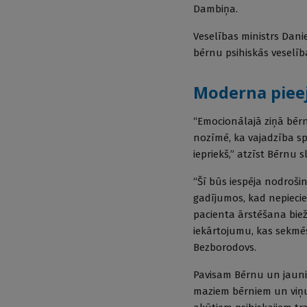
Dambiņa.
Veselības ministrs Dani
bērnu psihiskās veselība
Moderna pieej
“Emocionālajā ziņā bērn
nozīmē, ka vajadzība sp
iepriekš,” atzīst Bērnu 
“Šī būs iespēja nodroši
gadījumos, kad nepiecie
pacienta ārstēšana bieži
iekārtojumu, kas sekmē
Bezborodovs.
Pavisam Bērnu un jauni
maziem bērniem un viņu