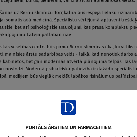
ucējumiem, kurus, piemēram, var izraisīt arī apreibinošās vielas.
lšanās uz Bērnu slimnīcu Torņkalnā būs iespēja lielāku uzmanīb
ijai somatiskajā medicīnā. Speciālistu vērtējumā aptuveni trešdaļ
atiskie, bet arī psiholoģiskie traucējumi, kas prasa kompleksu pi
 pakalpojumu Latvijā patlaban nav.
skās veselības centrs būs pirmā Bērnu slimnīcas ēka, kurā tiks i
ti, mainīsies ārstu sadarbības veids - laikā, kad nenotiek darbs 
os kabinetos, bet gan modernās atvērtā plānojuma telpās. Tas ļa
u noslodzi. Modernā psihiatriskā palīdzība ir dažādu speciālist
telpā, mediķiem būs vieglāk meklēt labākos risinājumus palīdzība
ešu psihiskās veselības centra ēkas kopējā platība būs aptuven
 ka tajā vienlaikus palīdzību varēs saņemt vairāki desmiti pacien
 – bērnu psihiatri, psihologi, funkcionālie speciālisti - ergoterap
 uztura speciālisti, kā arī mākslas terapeiti, medicīnas māsas u.t.t.
PORTĀLS ĀRSTIEM UN FARMACEITIEM
skās veselības centrs ir daļa no vērienīgiem Bērnu slimnīcas inf