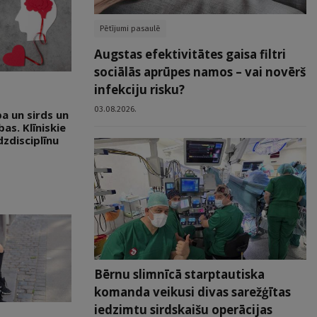
Pētījumi pasaulē
Augstas efektivitātes gaisa filtri
sociālās aprūpes namos – vai novērš
infekciju risku?
03.08.2026.
a un sirds un
as. Klīniskie
zdisciplīnu
Bērnu slimnīcā starptautiska
komanda veikusi divas sarežģītas
iedzimtu sirdskaišu operācijas