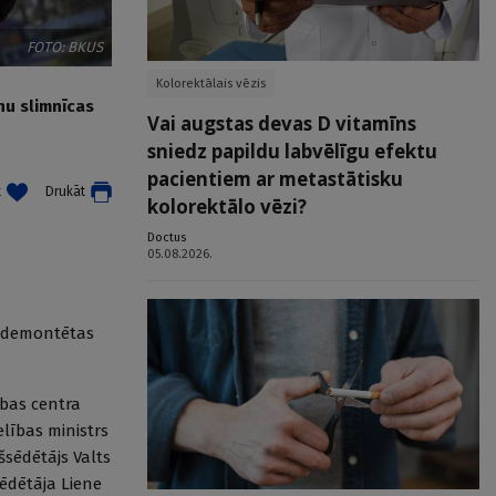
FOTO: BKUS
Kolorektālais vēzis
nu slimnīcas
Vai augstas devas D vitamīns
sniedz papildu labvēlīgu efektu
pacientiem ar metastātisku
t
Drukāt
kolorektālo vēzi?
Doctus
05.08.2026.
ā demontētas
bas centra
elības ministrs
šsēdētājs Valts
sēdētāja Liene