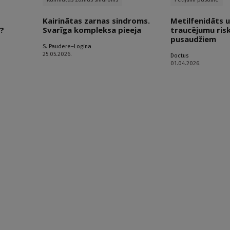
Kairinātas zarnas sindroms.
Metilfenidāts u
u?
Svarīga kompleksa pieeja
traucējumu ris
pusaudžiem
S. Paudere–Logina
25.05.2026.
Doctus
01.04.2026.