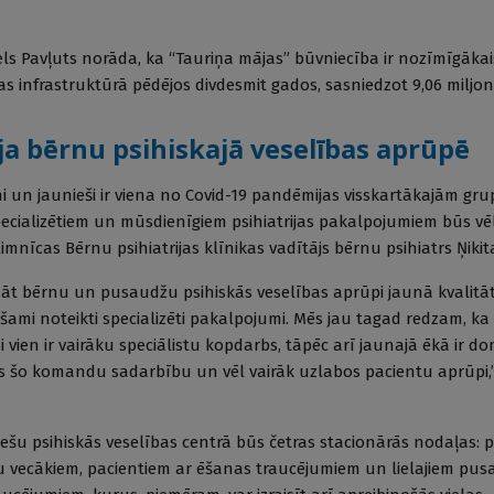
els Pavļuts norāda, ka “Tauriņa mājas” būvniecība ir nozīmīgākai
s infrastruktūrā pēdējos divdesmit gados, sasniedzot 9,06 miljon
a bērnu psihiskajā veselības aprūpē
i un jaunieši ir viena no Covid-19 pandēmijas visskartākajām gr
ecializētiem un mūsdienīgiem psihiatrijas pakalpojumiem būs vē
slimnīcas Bērnu psihiatrijas klīnikas vadītājs bērnu psihiatrs Ņiki
nāt bērnu un pusaudžu psihiskās veselības aprūpi jaunā kvalitātē,
šami noteikti specializēti pakalpojumi. Mēs jau tagad redzam, ka
 vien ir vairāku speciālistu kopdarbs, tāpēc arī jaunajā ēkā ir d
s šo komandu sadarbību un vēl vairāk uzlabos pacientu aprūpi,
ešu psihiskās veselības centrā būs četras stacionārās nodaļas: 
 vecākiem, pacientiem ar ēšanas traucējumiem un lielajiem pus