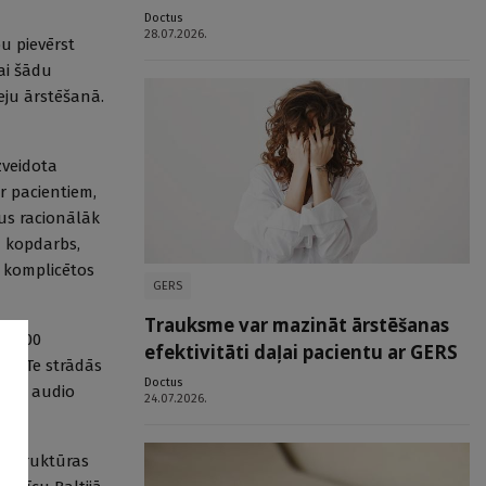
Doctus
28.07.2026.
u pievērst
ai šādu
eeju ārstēšanā.
zveidota
ar pacientiem,
us racionālāk
u kopdarbs,
i komplicētos
GERS
Trauksme var mazināt ārstēšanas
i 4000
efektivitāti daļai pacientu ar GERS
ti. Te strādās
Doctus
eiti, audio
24.07.2026.
rastruktūras