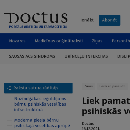
Ienākt
Abonēt
PORTĀLS ĀRSTIEM UN FARMACEITIEM
Nozares
Medicīnas oriģinālraksti
Ziņas
Personīb
SAUSĀS ACS SINDROMS
URĪNCEĻU INFEKCIJAS
DISLI
Ziņas
Bērni un pusaudži
Raksta satura rādītājs
Liek pamat
Nozīmīgākais ieguldījums
bērnu psihiskās veselības
psihiskās 
infrastruktūrā
Moderna pieeja bērnu
Doctus
psihiskajā veselības aprūpē
16.12.2021.