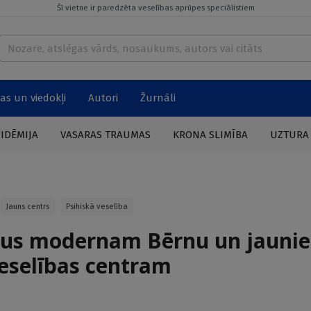
Šī vietne ir paredzēta veselības aprūpes speciālistiem
as un viedokļi
Autori
Žurnāli
PIDĒMIJA
VASARAS TRAUMAS
KRONA SLIMĪBA
UZTURA
Jauns centrs
Psihiskā veselība
us modernam Bērnu un jaunie
veselības centram