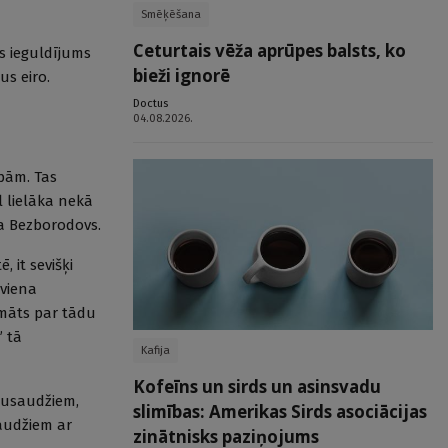
Smēķēšana
Ceturtais vēža aprūpes balsts, ko
s ieguldījums
bieži ignorē
us eiro.
Doctus
04.08.2026.
upām. Tas
l lielāka nekā
ta Bezborodovs.
 it sevišķi
 viena
omāts par tādu
” tā
Kafija
Kofeīns un sirds un asinsvadu
pusaudžiem,
slimības: Amerikas Sirds asociācijas
audžiem ar
zinātnisks paziņojums