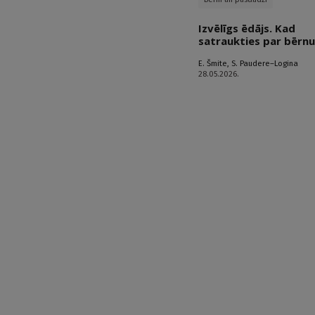
Izvēlīgs ēdājs. Kad
satraukties par bērn
E. Šmite
,
S. Paudere–Logina
28.05.2026.