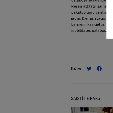
uzlabošanas darbiem, ku
Nesen atklāts jaunais R
pakalpojumu centrs un n
jauns Dienas stacionārs.
bērniem, kas cietuši no 
mobilitātes uzlabošana v
Dalīties
SAISTĪTIE RAKSTI