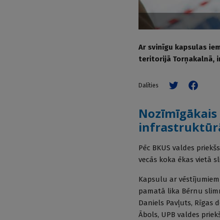
Ar svinīgu kapsulas ie
teritorijā Torņakalnā, 
Dalīties
Nozīmīgākais 
infrastruktūr
Pēc BKUS valdes priekšs
vecās koka ēkas vietā s
Kapsulu ar vēstījumiem
pamatā lika Bērnu slimnī
Daniels Pavļuts, Rīgas 
Ābols, UPB valdes priek