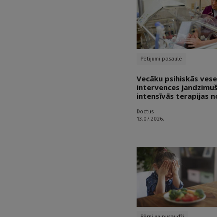
Pētījumi pasaulē
Vecāku psihiskās vese
intervences jandzimu
intensīvās terapijas 
Doctus
13.07.2026.
Bērni un pusaudži