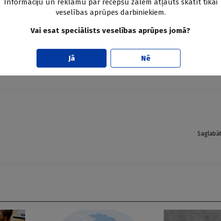
riem ir jānoslēdzas 2024. gadā, tā veidojot modernāko bērnu sli
Informāciju un reklāmu par recepšu zālēm atļauts skatīt tikai
veselības aprūpes darbiniekiem.
ehabilitācijas centrs, tuvākajos mēnešos tiks būvēts jauns Amb
eatliekamās palīdzības centrs, Epilepsijas un miega centrs, tāp
Vai esat speciālists veselības aprūpes jomā?
 Rekonstruējot 1. korpusu, tur ir plānots izvietot vienas pietur
vardarbības. Vienlaikus noritēs arī teritorijas labiekārtošana darb
Jā
Nē
isā bērnu slimnīcas teritorijā.
Saglabā