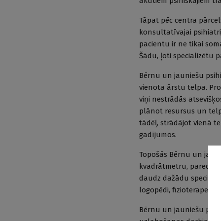
akūtiem psihiskajiem tra
Tāpat pēc centra pārce
konsultatīvajai psihiatr
pacientu ir ne tikai som
Šādu, ļoti specializētu
Bērnu un jauniešu psihi
vienota ārstu telpa. Pro
viņi nestrādās atsevišķ
plānot resursus un telp
tādēļ, strādājot vienā 
gadījumos.
Topošās Bērnu un jauni
kvadrātmetru, paredzēts,
daudz dažādu speciālistu
logopēdi, fizioterapeiti,
Bērnu un jauniešu psihi