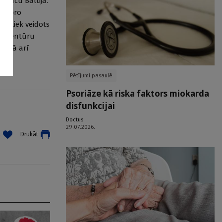
mnīcu Baltijā.
ulatoro
at tiek veidots
as aģentūru
i, kā arī
Pētījumi pasaulē
Psoriāze kā riska faktors miokarda
disfunkcijai
Doctus
29.07.2026.
t
Drukāt