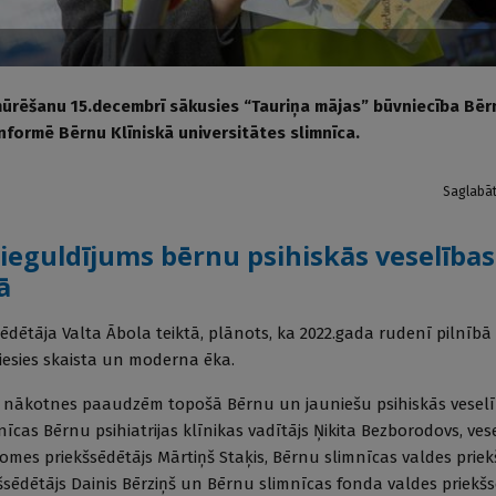
mūrēšanu 15.decembrī sākusies “Tauriņa mājas” būvniecība Bēr
informē Bērnu Klīniskā universitātes slimnīca.
Saglabā
ieguldījums bērnu psihiskās veselības
ā
ēdētāja Valta Ābola teiktā, plānots, ka 2022.gada rudenī pilnīb
liesies skaista un moderna ēka.
 nākotnes paaudzēm topošā Bērnu un jauniešu psihiskās veselī
cas Bērnu psihiatrijas klīnikas vadītājs Ņikita Bezborodovs, ves
domes priekšsēdētājs Mārtiņš Staķis, Bērnu slimnīcas valdes priek
šsēdētājs Dainis Bērziņš un Bērnu slimnīcas fonda valdes priekš