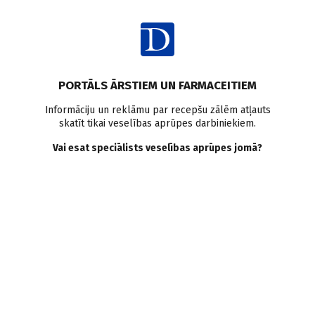
Ienākt
Raksta satura rādītājs
PORTĀLS ĀRSTIEM UN FARMACEITIEM
Ziņas
Veselības aprūpes politika
Onkoloģiskās slimības
Informāciju un reklāmu par recepšu zālēm atļauts
skatīt tikai veselības aprūpes darbiniekiem.
Sabiedriskajai apspriedei
Vai esat speciālists veselības aprūpes jomā?
atdots onkoloģijas plāns
2022.—2024. gadam
Doctus
07.06.2021.