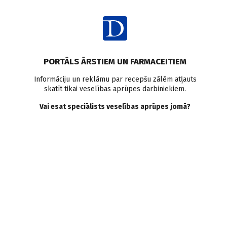
Ienākt
PORTĀLS ĀRSTIEM UN FARMACEITIEM
Informāciju un reklāmu par recepšu zālēm atļauts
skatīt tikai veselības aprūpes darbiniekiem.
Sabiedrības veselība
Vai esat speciālists veselības aprūpes jomā?
VISI
MEDICĪNAS RAKSTI
ZIŅAS
PERSONĪBAS UN VIEDOKĻI
E-GRĀMATA
SADARBĪBAS RAKSTI