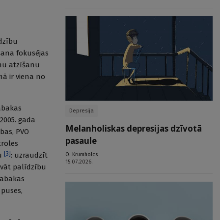
īdzību
šana fokusējas
rmu atzīšanu
ā ir viena no
tabakas
Depresija
 2005. gada
Melanholiskas depresijas dzīvotā
ības, PVO
pasaule
roles
[
3
]
O. Krumholcs
bu
: uzraudzīt
15.07.2026.
āvāt palīdzību
tabakas
 puses,