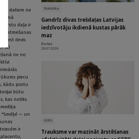
Statistika
jumu datiem ne
ētījumā
Gandrīz divas trešdaļas Latvijas
, ārstu daļa ir
iedzīvotāju ikdienā kustas pārāk
šanas atmešanas
maz
 atmest devis
Doctus
,1 %)
28.07.2026.
ešanā ne no
ktīvi
 primārās
trūkums piecu
ts, kādu postu
orijai būtu
s, kas notiks
o mediķa
u: "Smēķē — un
GERS
jaunas
tniecēm ir
Trauksme var mazināt ārstēšanas
 placentu,