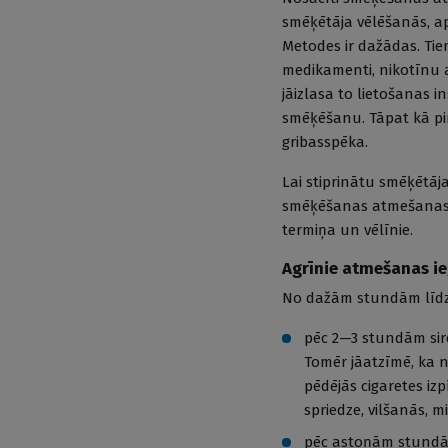
smēķētāja vēlēšanās, ap
Metodes ir dažādas. Ti
medikamenti, nikotīnu ai
jāizlasa to lietošanas 
smēķēšanu. Tāpat kā pi
gribasspēka.
Lai stiprinātu smēķētā
smēķēšanas atmešanas: m
termiņa un vēlīnie.
Agrīnie atmešanas i
No dažām stundām līd
pēc 2—3 stundām sir
Tomēr jāatzīmē, ka n
pēdējās cigaretes iz
spriedze, vilšanās, m
pēc astoņām stundām