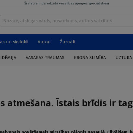
Šī vietne ir paredzēta veselības aprūpes speciālistiem
as un viedokļi
Autori
Žurnāli
PIDĒMIJA
VASARAS TRAUMAS
KRONA SLIMĪBA
UZTURA
atmešana. Īstais brīdis ir ta
galvenais novēršamais mirstības cēlonis pasaulē. Cilvēkiem, 