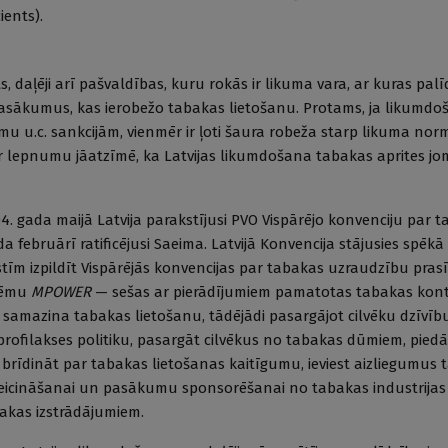
ients).
ts, daļēji arī pašvaldības, kuru rokās ir likuma vara, ar kuras pal
 pasākumus, kas ierobežo tabakas lietošanu. Protams, ja likumdo
mu u.c. sankcijām, vienmēr ir ļoti šaura robeža starp likuma no
 lepnumu jāatzīmē, ka Latvijas likumdošana tabakas aprites jom
.
04. gada maijā Latvija parakstījusi PVO Vispārējo konvenciju par 
a februārī ratificējusi Saeima. Latvijā Konvencija stājusies spēkā
lstīm izpildīt Vispārējās konvencijas par tabakas uzraudzību pras
stēmu
MPOWER
— sešas ar pierādījumiem pamatotas tabakas kont
samazina tabakas lietošanu, tādējādi pasargājot cilvēku dzīvī
rofilakses politiku, pasargāt cilvēkus no tabakas dūmiem, pied
rīdināt par tabakas lietošanas kaitīgumu, ieviest aizliegumus 
eicināšanai un pasākumu sponsorēšanai no tabakas industrijas
akas izstrādājumiem.