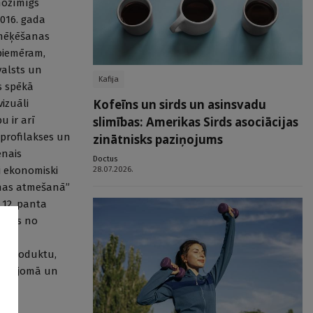
nozīmīgs
2016. gada
smēķēšanas
piemēram,
valsts un
Kafija
s spēkā
Kofeīns un sirds un asinsvadu
izuāli
slimības: Amerikas Sirds asociācijas
u ir arī
profilakses un
zinātnisks paziņojums
enais
Doctus
28.07.2026.
i ekonomiski
anas atmešanā”
 12. panta
ēties no
uz
as produktu,
anas jomā un