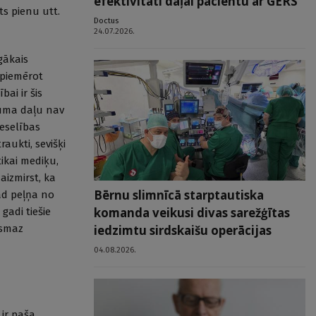
efektivitāti daļai pacientu ar GERS
ts pienu utt.
Doctus
24.07.2026.
gākais
 piemērot
bai ir šis
uma daļu nav
veselības
aukti, sevišķi
tikai mediķu,
aizmirst, ka
Bērnu slimnīcā starptautiska
tad peļņa no
komanda veikusi divas sarežģītas
gadi tiešie
ismaz
iedzimtu sirdskaišu operācijas
04.08.2026.
 ir paša