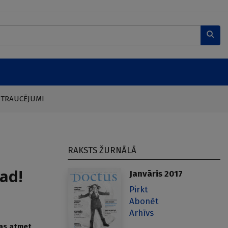
 TRAUCĒJUMI
RAKSTS ŽURNĀLĀ
gad!
Janvāris 2017
Pirkt
Abonēt
Arhīvs
kas atmet