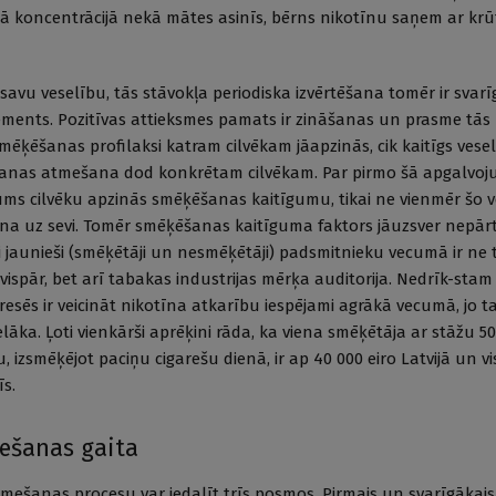
lākā koncentrācijā nekā mātes asinīs, bērns nikotīnu saņem ar krū
savu veselību, tās stāvokļa periodiska izvērtēšana tomēr ir svarī
ements. Pozitīvas attieksmes pamats ir zināšanas un prasme tās
smēķēšanas profilaksi katram cilvēkam jāapzinās, cik kaitīgs veselī
anas atmešana dod konkrētam cilvēkam. Par pirmo šā apgalvoj
rākums cilvēku apzinās smēķēšanas kaitīgumu, tikai ne vienmēr šo 
na uz sevi. Tomēr smēķēšanas kaitīguma faktors jāuzsver nepārtr
ši jaunieši (smēķētāji un nesmēķētāji) padsmitnieku vecumā ir ne 
vispār, bet arī tabakas industrijas mērķa auditorija. Nedrīk-stam 
resēs ir veicināt nikotīna atkarību iespējami agrākā vecumā, jo 
āka. Ļoti vienkārši aprēķini rāda, ka viena smēķētāja ar stāžu 50 
 izsmēķējot paciņu cigarešu dienā, ir ap 40 000 eiro Latvijā un v
īs.
ešanas gaita
ešanas procesu var iedalīt trīs posmos. Pirmais un svarīgākais