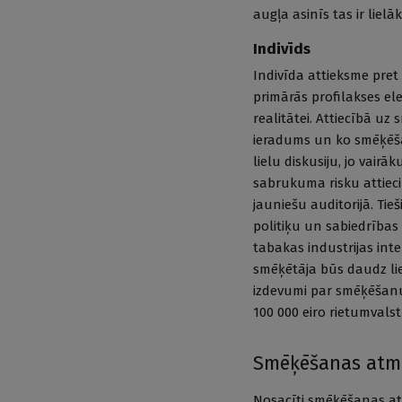
augļa asinīs tas ir lie
Indivīds
Indivīda attieksme pret 
primārās profilakses el
realitātei. Attiecībā uz 
ieradums un ko smēķēš
lielu diskusiju, jo vai
sabrukuma risku attieci
jauniešu auditorijā. Tie
politiķu un sabiedrības 
tabakas industrijas inte
smēķētāja būs daudz liel
izdevumi par smēķēšanu,
100 000 eiro rietumvalst
Smēķēšanas atm
Nosacīti smēķēšanas atm