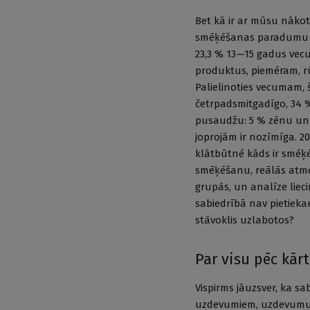
Bet kā ir ar mūsu nāko
smēķēšanas paradumu p
23,3 % 13—15 gadus vec
produktus, piemēram, rūp
Palielinoties vecumam, 
četrpadsmitgadīgo, 34 
pusaudžu: 5 % zēnu un 
joprojām ir nozīmīga. 2
klātbūtnē kāds ir smēķē
smēķēšanu, reālās atm
grupās, un analīze lie
sabiedrībā nav pietiekam
stāvoklis uzlabotos?
Par visu pēc kār
Vispirms jāuzsver, ka sa
uzdevumiem, uzdevumu i