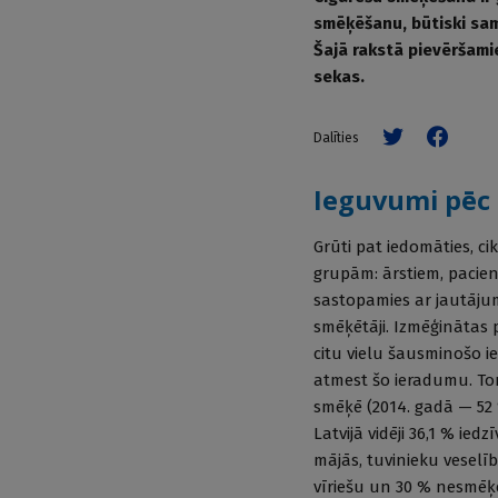
smēķēšanu, būtiski sam
Šajā rakstā pievēršam
sekas.
Dalīties
Ieguvumi pēc
Grūti pat iedomāties, c
grupām: ārstiem, pacien
sastopamies ar jautāju
smēķētāji. Izmēģinātas 
citu vielu šausminošo i
atmest šo ieradumu. Tom
smēķē (2014. gadā — 52 %
Latvijā vidēji 36,1 % ied
mājās, tuvinieku vesel
vīriešu un 30 % nesmēķē