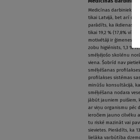
Medicīnas darbinieki
Medicīnas darbinieku p
tikai Latvijā, bet arī c
parādīts, ka ikdienas s
tikai 19,2 % (17,8% vīr
motivētāji ir ģimenes lo
zobu higiēnists, 1,3 % 
smēķējošo skolēnu nor
viena. Šobrīd nav pietie
smēķēšanas profilakses j
profilakses sistēmas sa
minūšu konsultācijā, ka
smēķēšana nodara veselī
jābūt jauniem puišiem, 
ar viņu organismu pēc d
ieročiem jauno cilvēku 
tu riskē mazināt vai pa
sievietes. Pierādīts, k
lielāka varbūtība dzemd