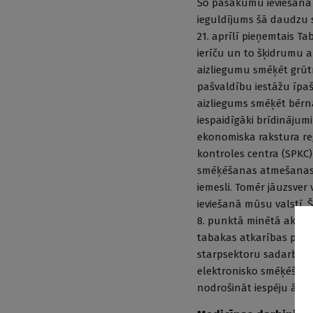
Šo pasākumu ieviešana a
ieguldījums šā daudzu s
21. aprīlī pieņemtais 
ierīču un to šķidrumu a
aizliegumu smēķēt grūtn
pašvaldību iestāžu īpa
aizliegums smēķēt bērna 
iespaidīgāki brīdinājum
ekonomiska rakstura re
kontroles centra (SPKC
smēķēšanas atmešanas ie
iemesli. Tomēr jāuzsve
ieviešanā mūsu valstī. 
8. punktā minētā aktivit
tabakas atkarības perso
starpsektoru sadarbību
elektronisko smēķēšana
nodrošināt iespēju ārst