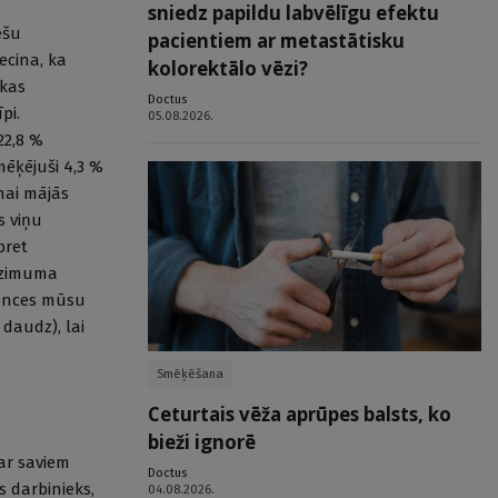
sniedz papildu labvēlīgu efektu
ešu
pacientiem ar metastātisku
ecina, ka
kolorektālo vēzi?
akas
Doctus
pi.
05.08.2026.
22,8 %
ēķējuši 4,3 %
nai mājās
s viņu
pret
dzimuma
dences mūsu
 daudz), lai
Smēķēšana
Ceturtais vēža aprūpes balsts, ko
bieži ignorē
 ar saviem
Doctus
 darbinieks,
04.08.2026.