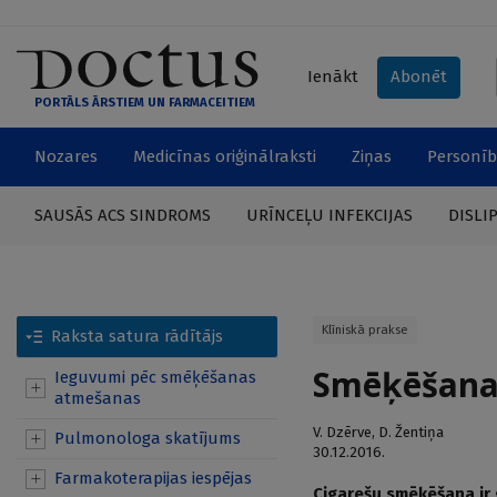
Ienākt
Abonēt
PORTĀLS ĀRSTIEM UN FARMACEITIEM
Nozares
Medicīnas oriģinālraksti
Ziņas
Personīb
SAUSĀS ACS SINDROMS
URĪNCEĻU INFEKCIJAS
DISLI
Klīniskā prakse
Raksta satura rādītājs
Smēķēšanas 
Ieguvumi pēc smēķēšanas
atmešanas
V. Dzērve
,
D. Žentiņa
Pulmonologa skatījums
30.12.2016.
Farmakoterapijas iespējas
Cigarešu smēķēšana ir 