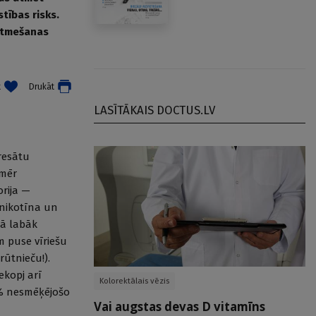
tības risks.
 atmešanas
t
Drukāt
LASĪTĀKAIS DOCTUS.LV
dresātu
nmēr
rija —
 nikotīna un
kā labāk
m puse vīriešu
rūtnieču!).
ekopj arī
Kolorektālais vēzis
 % nesmēķējošo
Vai augstas devas D vitamīns