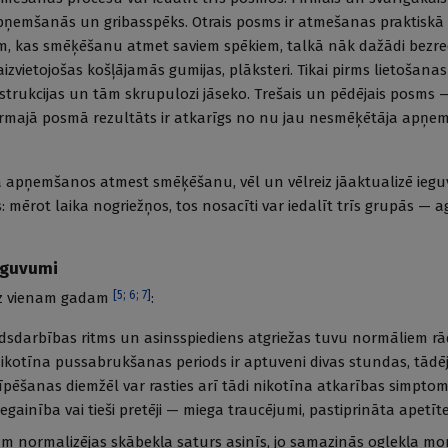
ņemšanās un gribasspēks. Otrais posms ir atmešanas praktiskā r
em, kas smēķēšanu atmet saviem spēkiem, talkā nāk dažādi bezr
zvietojošas košļājamās gumijas, plāksteri. Tikai pirms lietošanas 
instrukcijas un tām skrupulozi jāseko. Trešais un pēdējais posms
rmajā posmā rezultāts ir atkarīgs no nu jau nesmēķētāja apņ
ja apņemšanos atmest smēķēšanu, vēl un vēlreiz jāaktualizē ieg
ērot laika nogriežņos, tos nosacīti var iedalīt trīs grupās — agr
eguvumi
[
5
;
6
;
7
]
z vienam gadam
:
dsdarbības ritms un asinsspiediens atgriežas tuvu normāliem rād
ikotīna pussabrukšanas periods ir aptuveni divas stundas, tādē
pīpēšanas diemžēl var rasties arī tādi nikotīna atkarības simpto
iegainība vai tieši pretēji — miega traucējumi, pastiprināta apetīte
 normalizējas skābekļa saturs asinīs, jo samazinās oglekļa m