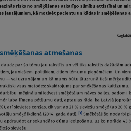
azinās risks no smēķēšanas atkarīgo slimību attīstībai un mirs
ies jautājumiem, kā motivēt pacientu un kādas ir smēķēšanas
Saglabā
 smēķēšanas atmešanas
ik daudz par šo tēmu jau rakstīts un vēl tiks rakstīts dažādām a
tiem, jauniešiem, politiķiem, citiem lēmumu pieņēmējiem. Un vie
mu — vai uzrunājam un kā mums būtu jāuzrunā tieši mērķaudito
praktiski visas metodes: skaidrojums par smēķēšanas kaitīgumu,
edarbību, mēģinājumi iedvest smēķētājam nāves bailes, padomi, 
ēr laba līmeņa pētījumu dati, aptaujas rāda, ka Latvijā joprojā
), arī sievietes cenšas, cik var: ap 21 % sieviešu smēķē (ap 20 % g
[
1
]
zīvotāju smēķē ikdienā (2014. gada dati).
Smēķētāji šo nodarbi pi
ību apdraudot ar sekundāro dūmu ieelpošanu, uz ko norāda 43
jošo sieviešu.