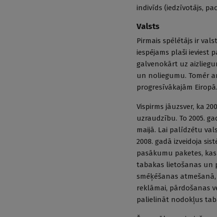
indivīds (iedzīvotājs, pac
Valsts
Pirmais spēlētājs ir vals
iespējams plaši ieviest
galvenokārt uz aizliegu
un noliegumu. Tomēr ar
progresīvākajām Eiropā
Vispirms jāuzsver, ka 20
uzraudzību. To 2005. gad
maijā. Lai palīdzētu va
2008. gadā izveidoja si
pasākumu paketes, kas 
tabakas lietošanas un p
smēķēšanas atmešanā, b
reklāmai, pārdošanas v
palielināt nodokļus tab