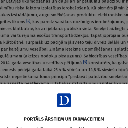
r Latvijas likumdošanas un daļēji arī ar pētījumu palīdzību ir 
limību riska faktora izplatības ierobežošanā. Kā piemērs jāmin 
Tabakas izstrādājumu, augu smēķēšanas produktu, elektronisko 
[
4
]
prites likums
, kas paredz vairākus nozīmīgus ierobežojumus, 
ieces klātbūtnē, kā arī jebkurā publiskā vietā. Smēķēt aizliegts 
šumā vai turējumā esošos transportlīdzekļos. Tāpat joprojām bū
klātbūtnē. Turpmāk uz paciņām jāizvieto teju divreiz lielāki un v
i par kaitējumu veselībai. Zināma ietekme uz smēķēšanas izplatīb
gulējumam (akcīzes nodokļa pieaugums). Sabiedrības veselības 
[
5
]
) 2014. gada veselības uzvedības pētījumā
konstatēts, ka galv
mesls pēdējā gada laikā 23,4 % vīriešu un 14,8 % sieviešu bijuš
r valsts nepietiekamā loma principa “piedāvāt palīdzību smēķēš
Šajā aspektā neatliekama ir Tabakas izstrādājumu aprites likuma
āte, ka Veselības ministrijai ir pienākums nodrošināt iespēju ārst
nām, kas to vēlas: “Veselības ministrijas pienākums ir izstrādāt 
 balstītu valsts politiku tabakas izstrādājumu, augu smēķēšan
s ierīču un ar tām saistītu izstrādājumu kaitīguma samazināš
ēties no tabakas atkarības personām, kuras to vēlas.”
PORTĀLS ĀRSTIEM UN FARMACEITIEM