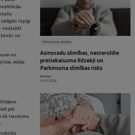
ealizācija.
ecepšu
obligāti rūpīgi
 — neatsākt
emšanās un
Parkinsona slimība
Asinsvadu slimības, nesteroīdie
uvumi no
pretiekaisuma līdzekļi un
īnie, vidēja
Parkinsona slimības risks
Doctus
31.07.2026.
ītājiem.
jādi pēc
mi kā trauksme,
,
onoksīda