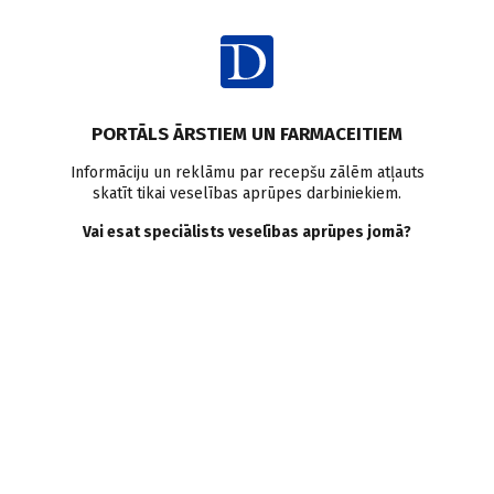
Ienākt
Raksta satura rādītājs
PORTĀLS ĀRSTIEM UN FARMACEITIEM
Literatūras apskati
Izgulējumi
Brūču aprūpe
Informāciju un reklāmu par recepšu zālēm atļauts
skatīt tikai veselības aprūpes darbiniekiem.
Izgulējumi. Pirmajā vietā —
Vai esat speciālists veselības aprūpes jomā?
profilakse
S. Paudere–Logina
,
A. Kušpelo
29.08.2023.