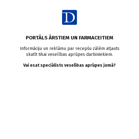
Ienākt
Raksta satura rādītājs
PORTĀLS ĀRSTIEM UN FARMACEITIEM
Intervijas
Personības
Ģimenes medicīna
COVID-19
Informāciju un reklāmu par recepšu zālēm atļauts
skatīt tikai veselības aprūpes darbiniekiem.
ANDRIS BAUMANIS, ārsts ar
Vai esat speciālists veselības aprūpes jomā?
cīnītāja garu
M. Lapsa
17.02.2021.