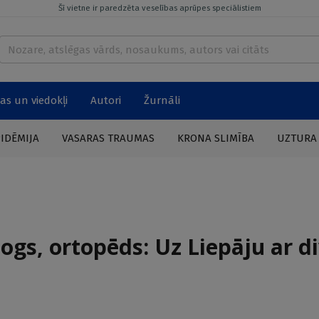
Šī vietne ir paredzēta veselības aprūpes speciālistiem
as un viedokļi
Autori
Žurnāli
PIDĒMIJA
VASARAS TRAUMAS
KRONA SLIMĪBA
UZTURA
gs, ortopēds: Uz Liepāju ar 