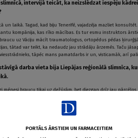
slimnīcā, intervijā teicāt, ka neizslēdzat iespēju kādre
?
ietā un laikā. Tagad, kad biju Tenerifē, vajadzēja mazliet konsultēt. 
antu kompānija, kas rīko mācības. Es tur esmu instruktors ārstie
raucu uz Vāciju mācīt traumatologus, ortopēdus pēdas ķirurģijā: 
as, tātad var teikt, ka nedaudz jau strādāju ārzemēs. Taču jāsap
iesstrādnieks, tāpēc mans pamatdarbs ir un, visticamāk, arī palik
stāvīgā darba vieta bija Liepājas reģionālā slimnīca, k
ikā.
zi mēnesi braucu tikai uz dežūrām, bet diezgan drīz jau pārcēlos
nu nazīti somā (
smejas
). Tā arī bija! Un sākumā nakšņoju slimn
 Ķengaraga. Kā nonācāt Liepājā? Rīdziniekiem taču Liep
epājniekiem Rīga...
PORTĀLS ĀRSTIEM UN FARMACEITIEM
 vecāki joprojām saka: Liepāja ir tik