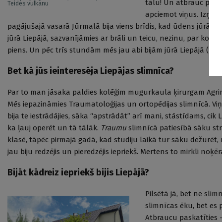
tālu! Un atbrauc pie m
Teides vulkānu
apciemot viņus. Izņēm
pagājušajā vasarā Jūrmalā bija viens brīdis, kad ūdens jūrā bij
jūrā Liepājā, sazvanījāmies ar brāli un teicu, nezinu, par ko t
piens. Un pēc trīs stundām mēs jau abi bijām jūrā Liepājā (
sme
Bet kā jūs ieinteresēja Liepājas slimnīca?
Par to man jāsaka paldies kolēģim mugurkaula ķirurgam Agrim
Mēs iepazināmies Traumatoloģijas un ortopēdijas slimnīcā. Viņ
bija te iestrādājies, sāka “apstrādāt” arī mani, stāstīdams, cik
ka ļauj operēt un tā tālāk.
Traumu
slimnīcā patiesībā sāku str
klasē, tāpēc pirmajā gadā, kad studiju laikā tur sāku dežurēt,
jau biju redzējis un pieredzējis iepriekš. Mertens to mirkli noķēr
Bijāt kādreiz iepriekš bijis Liepājā?
Pilsētā jā, bet ne sli
slimnīcas ēku, bet es p
Atbraucu paskatīties — 