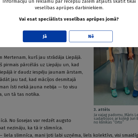
Informāciju un reklāmu par recepšu zālēm atļauts skatīt tikai
anis vien retu reizi, es braucu
veselības aprūpes darbiniekiem.
ums ir mans brālis. Nu, piemēram,
a ledaini auksts. Es līdz padusēm biju
Vai esat speciālists veselības aprūpes jomā?
u runā, mums Liepājā ūdens jūrā ir kā
jas
).
Jā
Nē
 Mertenam, kurš jau strādāja Liepājā.
š pirmais pārcēlās uz Liepāju un, kad
 Liepājā ir daudz iespēju jaunam ārstam,
ādāt jau tad, kad mācījos desmitajā
 man īsti nekā jauna nebija — to visu
a, un tā tas notika.
3. attēls
Ja vajag padomu, Māris Le
sadarbojos ar kolēģi Juri B
mnīcā. No šosejas var redzēt augsto
no klīnikas “Orto”
at nezināju, ka tā ir slimnīca.
liela slimnīca, mani ļoti labi uzņēma, liels kolektīvs, visi smaidīg