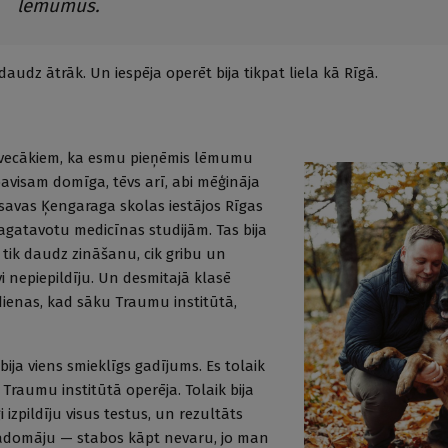
lēmumus.
udz ātrāk. Un iespēja operēt bija tikpat liela kā Rīgā.
u vecākiem, ka esmu pieņēmis lēmumu
avisam domīga, tēvs arī, abi mēģināja
no savas Ķengaraga skolas iestājos Rīgas
sagatavotu medicīnas studijām. Tas bija
t tik daudz zināšanu, cik gribu un
vi nepiepildīju. Un desmitajā klasē
ienas, kad sāku Traumu institūtā,
ja viens smieklīgs gadījums. Es tolaik
Traumu institūtā operēja. Tolaik bija
i izpildīju visus testus, un rezultāts
padomāju — stabos kāpt nevaru, jo man