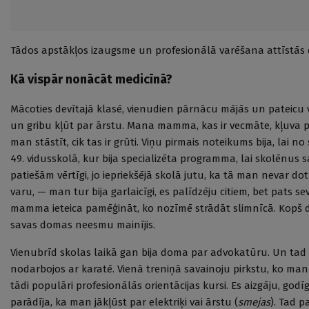
Tādos apstākļos izaugsme un profesionālā varēšana attīstās da
Kā vispār nonācāt medicīnā?
Mācoties devītajā klasē, vienudien pārnācu mājās un pateic
un gribu kļūt par ārstu. Mana mamma, kas ir vecmāte, kļuva p
man stāstīt, cik tas ir grūti. Viņu pirmais noteikums bija, lai 
49. vidusskolā, kur bija specializēta programma, lai skolēnus 
patiešām vērtīgi, jo iepriekšējā skolā jutu, ka tā man nevar do
varu, — man tur bija garlaicīgi, es palīdzēju citiem, bet pats se
mamma ieteica pamēģināt, ko nozīmē strādāt slimnīcā. Kopš d
savas domas neesmu mainījis.
Vienubrīd skolas laikā gan bija doma par advokatūru. Un tad bi
nodarbojos ar karatē. Vienā treniņā savainoju pirkstu, ko man 
tādi populāri profesionālās orientācijas kursi. Es aizgāju, godīg
parādīja, ka man jākļūst par elektriķi vai ārstu (
smejas
). Tad 