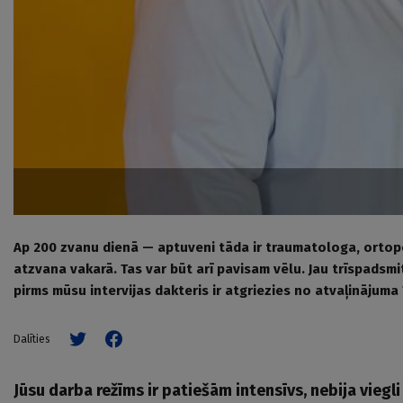
Ap 200 zvanu dienā — aptuveni tāda ir traumatologa, ortopē
atzvana vakarā. Tas var būt arī pavisam vēlu. Jau trīspadsmit
pirms mūsu intervijas dakteris ir atgriezies no atvaļinājuma
Dalīties
Jūsu darba režīms ir patiešām intensīvs, nebija viegl