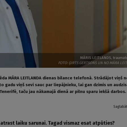
MĀRIS LEITLANDS, traumat
FOTO: ĢIRTS GERTSONS UN NO MĀRA LE
da MĀRA LEITLANDA dienas bilance telefonā. Strādājot viņš ne
o gadu viņš sevi sauc par liepājnieku, lai gan dzimis un audzis
 Tenerifē, taču jau nākamajā dienā ar pilnu sparu iekšā darbos.
Saglabā
i atrast laiku sarunai. Tagad vismaz esat atpūties?