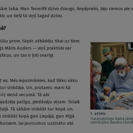
šām laba. Man Tenerifē dzīvo draugs, liepājnieks, biju ciemos pie v
i, un tieši tā viņš tagad dzīvo.
nē?
 būšu prom, tāpēc atbildēju tikai uz tiem
īgs Māris Auders — viņš praktiski var
os, un tas ir ļoti svarīgi.
 vis. Mēs iepazināmies, kad tikko sāku
tur strādāja. Un, protams, mani kā
rīz vienā vecumā. Tā abi
dzēja palīgu, piedāvāju viņam. Tolaik
daļā. Tā sākām strādāt tur kopā un,
1. attēls
 strādāt kopā gan Liepājā, gan Rīgā.
Traumatologa darbā jārēķ
operācijām daudzu stun
kursiem, lai jaunumus uzzinātu abi.