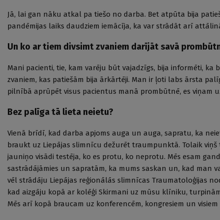
Jā, lai gan nāku atkal pa tiešo no darba. Bet atpūta bija patie
pandēmijas laiks daudziem iemācīja, ka var strādāt arī attālināt
Un ko ar tiem divsimt zvaniem darījāt savā prombūt
Mani pacienti, tie, kam varēju būt vajadzīgs, bija informēti, ka
zvaniem, kas patiešām bija ārkārtēji. Man ir ļoti labs ārsta pal
pilnībā aprūpēt visus pacientus manā prombūtnē, es viņam uztic
Bez palīga tā lieta neietu?
Vienā brīdī, kad darba apjoms auga un auga, sapratu, ka neiet
braukt uz Liepājas slimnīcu dežurēt traumpunktā. Tolaik viņš 
jauniņo visādi testēja, ko es protu, ko neprotu. Mēs esam gand
sastrādājāmies un sapratām, ka mums saskan un, kad man vaja
vēl strādāju Liepājas reģionālās slimnīcas Traumatoloģijas no
kad aizgāju kopā ar kolēģi Skirmani uz mūsu klīniku, turpinām
Mēs arī kopā braucam uz konferencēm, kongresiem un visiem 