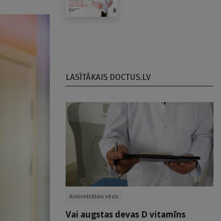
LASĪTĀKAIS DOCTUS.LV
Kolorektālais vēzis
Vai augstas devas D vitamīns