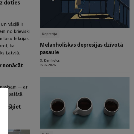
iz doties
Un Vācijā ir
m no krieviski
Depresija
lasu lekcijas,
Melanholiskas depresijas dzīvotā
rot, ka
pasaule
s Latvijā.
O. Krumholcs
ur nonācāt
15.07.2026.
 pavisam — ar
īcas palātā.
āja šķiet