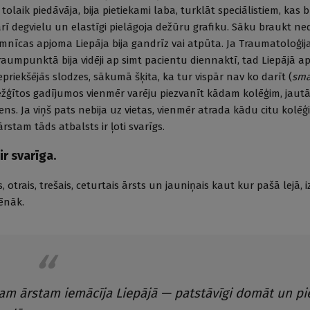
 tolaik piedāvāja, bija pietiekami laba, turklāt speciālistiem, kas
ī degvielu un elastīgi pielāgoja dežūru grafiku. Sāku braukt ne
mnīcas apjoma Liepāja bija gandrīz vai atpūta. Ja Traumatoloģij
raumpunktā bija vidēji ap simt pacientu diennaktī, tad Liepājā ap
priekšējās slodzes, sākumā šķita, ka tur vispār nav ko darīt (
sma
arežģītos gadījumos vienmēr varēju piezvanīt kādam kolēģim, jau
ns. Ja viņš pats nebija uz vietas, vienmēr atrada kādu citu kolēģi,
stam tāds atbalsts ir ļoti svarīgs.
ir svarīga.
is, otrais, trešais, ceturtais ārsts un jauniņais kaut kur pašā lejā,
ēnāk.
jam ārstam iemācīja Liepājā — patstāvīgi domāt un p