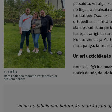
pēcsajūta. Arī alga, ko
no Rīgas, apmaksāja ar
turklāt pēc
Traumu
sli
ortopēdijas slimnīcā t
Man, pieradušam pie ie
tas bija svarīgi, ka s
Numur viens bija Merte
nāca palīgā. Jaunam ār
Un arī uzticēšanās 
Noteikti! Rīgā ir pirma
4. attēls
notiek daudz, daudz l
Māra Leitlanda mamma var lepoties ar
brašiem dēliem
Viena no labākajām lietām, ko man kā jauna