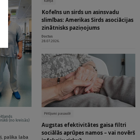
Kafija
Kofeīns un sirds un asinsvadu
slimības: Amerikas Sirds asociācijas
zinātnisks paziņojums
Doctus
28.07.2026.
Pētījumi pasaulē
itlands
rūkli (no kreisās)
Augstas efektivitātes gaisa filtri
sociālās aprūpes namos – vai novērš
i, palika laba