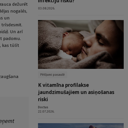
infekciju risku?
 brauca dežurēt
03.08.2026.
dēļas nogalēs,
as un
 trīsdesmit.
ida
). Un arī
tāt padomu.
 kas tūlīt
Pētījumi pasaulē
 izaugšana
K vitamīna profilakse
jaundzimušajiem un asiņošanas
riski
Doctus
22.07.2026.
ieņemt