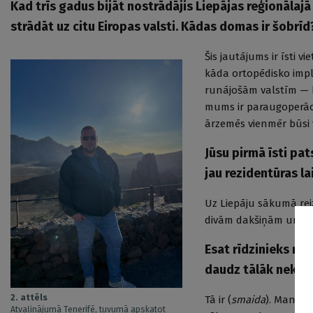
Kad trīs gadus bijāt nostrādājis Liepājas reģionālajā 
strādāt uz citu Eiropas valsti. Kādas domas ir šobrīd
Šis jautājums ir īsti v
kāda ortopēdisko impl
runājošām valstīm — b
mums ir paraugoperācij
ārzemēs vienmēr būsi v
Jūsu pirmā īsti pat
jau rezidentūras la
Uz Liepāju sākumā rei
divām dakšiņām un vie
Esat rīdzinieks no
daudz tālāk nekā li
2. attēls
Tā ir (
smaida
). Man pat
Atvaļinājumā Tenerifē, tuvumā apskatot