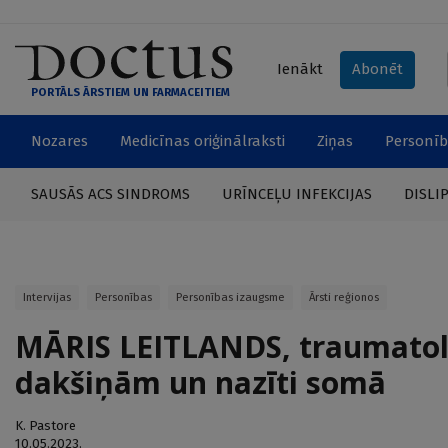
Ienākt
Abonēt
PORTĀLS ĀRSTIEM UN FARMACEITIEM
Nozares
Medicīnas oriģinālraksti
Ziņas
Personīb
SAUSĀS ACS SINDROMS
URĪNCEĻU INFEKCIJAS
DISLI
Intervijas
Personības
Personības izaugsme
Ārsti reģionos
MĀRIS LEITLANDS, traumatolo
dakšiņām un nazīti somā
K. Pastore
10.05.2023.