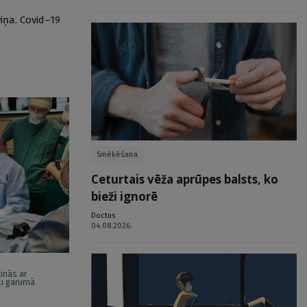
iņa. Covid–19
Smēķēšana
Ceturtais vēža aprūpes balsts, ko
bieži ignorē
Doctus
04.08.2026.
inās ar
du garumā