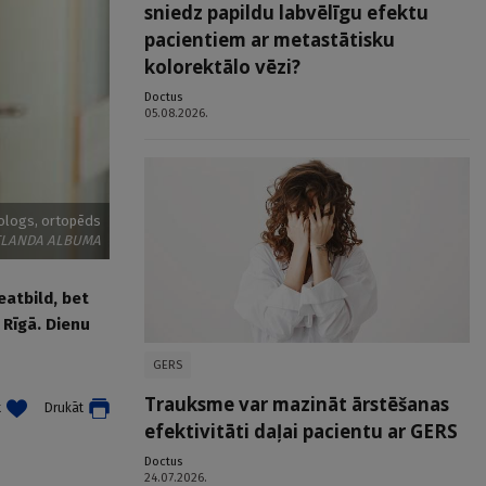
sniedz papildu labvēlīgu efektu
pacientiem ar metastātisku
kolorektālo vēzi?
Doctus
05.08.2026.
ologs, ortopēds
ITLANDA ALBUMA
atbild, bet
 Rīgā. Dienu
GERS
Trauksme var mazināt ārstēšanas
t
Drukāt
efektivitāti daļai pacientu ar GERS
Doctus
24.07.2026.