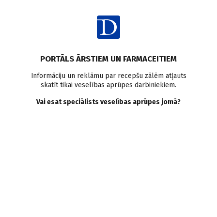
Ienākt
Intervijas
Personības
PORTĀLS ĀRSTIEM UN FARMACEITIEM
UNA GAILIŠA,
Informāciju un reklāmu par recepšu zālēm atļauts
skatīt tikai veselības aprūpes darbiniekiem.
endokrinoloģe —
Vai esat speciālists veselības aprūpes jomā?
Endokrinoloģija kā
krustvārdu mīkla
M. Lapsa
12.07.2023.