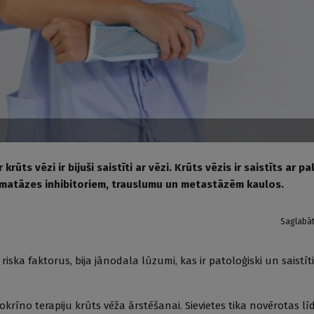
ts vēzi ir bijuši saistīti ar vēzi. Krūts vēzis ir saistīts ar pa
 aromatāzes inhibitoriem, trauslumu un metastāzēm kaulos.
Saglabā
ska faktorus, bija jānodala lūzumi, kas ir patoloģiski un saistīti
krīno terapiju krūts vēža ārstēšanai. Sievietes tika novērotas lī