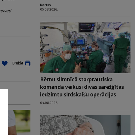
Doctus
05.08.2026.
ceived
t
Drukāt
Bērnu slimnīcā starptautiska
komanda veikusi divas sarežģītas
iedzimtu sirdskaišu operācijas
04.08.2026.