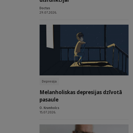
Doctus
29.07.2026.
Depresija
Melanholiskas depresijas dzīvotā
pasaule
O. Krumholcs
15.07.2026.