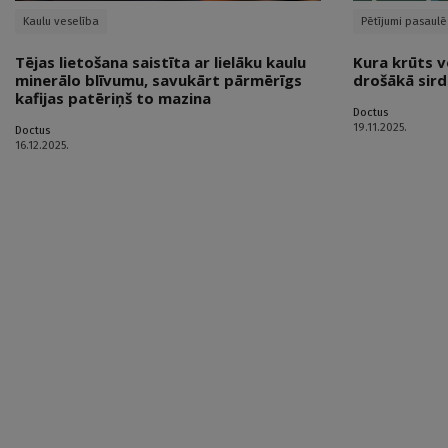
Kaulu veselība
Pētījumi pasaulē
Tējas lietošana saistīta ar lielāku kaulu
Kura krūts vē
minerālo blīvumu, savukārt pārmērīgs
drošākā sird
kafijas patēriņš to mazina
Doctus
19.11.2025.
Doctus
16.12.2025.