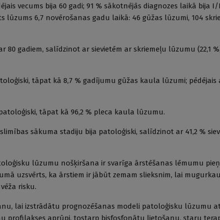
jais vecums bija 60 gadi; 91 % sākotnējās diagnozes laikā bija I/I
tēts lūzums 6,7 novērošanas gadu laikā: 46 gūžas lūzumi, 104 skri
r 80 gadiem, salīdzinot ar sievietēm ar skriemeļu lūzumu (22,1 %
loģiski, tāpat kā 8,7 % gadījumu gūžas kaula lūzumi; pēdējais a
patoloģiski, tāpat kā 96,2 % pleca kaula lūzumu.
slimības sākuma stadiju bija patoloģiski, salīdzinot ar 41,2 % sie
patoloģisku lūzumu nošķiršana ir svarīga ārstēšanas lēmumu pie
ījumā uzsvērts, ka ārstiem ir jābūt zemam slieksnim, lai mugurk
vēža risku.
nu, lai izstrādātu prognozēšanas modeli patoloģisku lūzumu attī
 profilakses aprūpi, tostarp bisfosfonātu lietošanu, staru terap