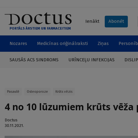
Ienākt
Abonēt
PORTĀLS ĀRSTIEM UN FARMACEITIEM
Nozares
Medicīnas oriģinālraksti
Ziņas
Personīb
SAUSĀS ACS SINDROMS
URĪNCEĻU INFEKCIJAS
DISLI
Pasaulē
Osteoporoze
Krūts vēzis
4 no 10 lūzumiem krūts vēža 
Doctus
30.11.2021.