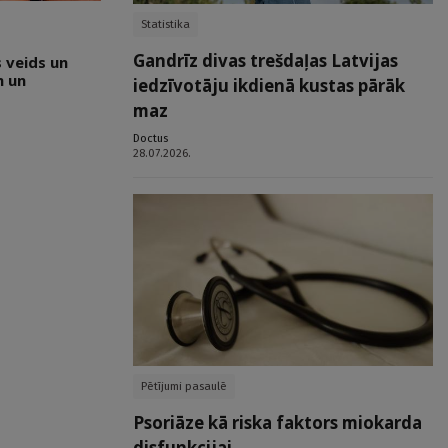
Statistika
Gandrīz divas trešdaļas Latvijas
 veids un
m un
iedzīvotāju ikdienā kustas pārāk
maz
Doctus
28.07.2026.
Pētījumi pasaulē
Psoriāze kā riska faktors miokarda
disfunkcijai