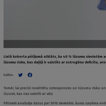
Lielā kohorta pētījumā atklāts, ka 40 % lūzumu sievietēm ar krū
lūzumu risku, kas daļēji ir saistīts ar estrogēnu deficītu,
Dalīties
Tomēr, lai precīzi novērtētu osteoporozes un lūzumu risku un ri
lūzumi, kas nav saistīti ar vēzi.
Pētnieki analizēja datus par 5010 sievietēm, kuras saņēma endo