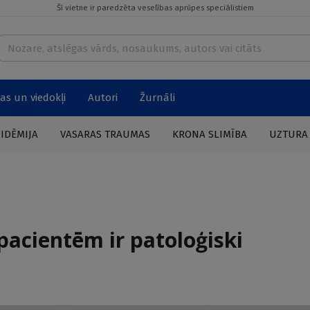
Šī vietne ir paredzēta veselības aprūpes speciālistiem
as un viedokļi
Autori
Žurnāli
PIDĒMIJA
VASARAS TRAUMAS
KRONA SLIMĪBA
UZTURA
pacientēm ir patoloģiski