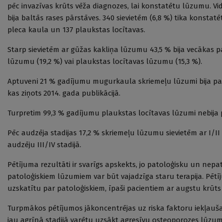
pēc invazīvas krūts vēža diagnozes, lai konstatētu lūzumu. Vidē
bija baltās rases pārstāves. 340 sievietēm (6,8 %) tika konsta
pleca kaula un 137 plaukstas locītavas.
Starp sievietēm ar gūžas kakliņa lūzumu 43,5 % bija vecākas pa
lūzumu (19,2 %) vai plaukstas locītavas lūzumu (15,3 %).
Aptuveni 21 % gadījumu mugurkaula skriemeļu lūzumi bija pato
kas ziņots 2014. gada publikācijā.
Turpretim 99,3 % gadījumu plaukstas locītavas lūzumi nebija 
Pēc audzēja stadijas 17,2 % skriemeļu lūzumu sievietēm ar I/II 
audzēju III/IV stadijā.
Pētījuma rezultāti ir svarīgs apskekts, jo patoloģisku un ne
patoloģiskiem lūzumiem var būt vajadzīga staru terapija. Pēt
uzskatītu par patoloģiskiem, īpaši pacientiem ar augstu krūts 
Turpmākos pētījumos jākoncentrējas uz riska faktoru iekļauša
jau agrīnā stadijā varētu uzsākt agresīvu osteoporozes lūzumu