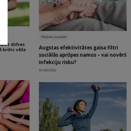
Pētījumi pasaulē
labot dzīves
Augstas efektivitātes gaisa filtri
kā krūts vēža
sociālās aprūpes namos – vai novērš
infekciju risku?
03.08.2026.