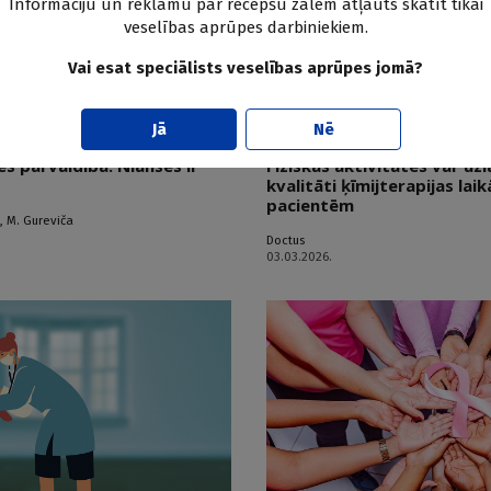
Informāciju un reklāmu par recepšu zālēm atļauts skatīt tikai
veselības aprūpes darbiniekiem.
Vai esat speciālists veselības aprūpes jomā?
s
Krūts vēzis
Jā
Nē
 pārvaldība. Nianses ir
Fiziskās aktivitātes var uz
kvalitāti ķīmijterapijas lai
pacientēm
,
M. Gureviča
Doctus
03.03.2026.