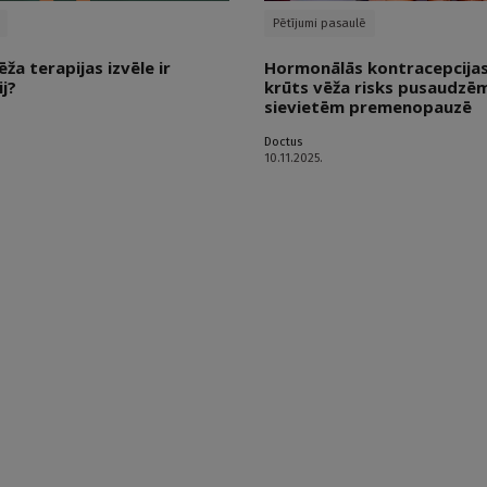
Pētījumi pasaulē
ža terapijas izvēle ir
Hormonālās kontracepcijas
ij?
krūts vēža risks pusaudzē
sievietēm premenopauzē
Doctus
10.11.2025.