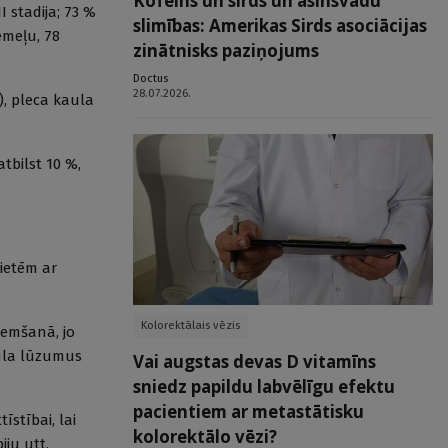
Kofeīns un sirds un asinsvadu
I stadija; 73 %
slimības: Amerikas Sirds asociācijas
emeļu, 78
zinātnisks paziņojums
Doctus
28.07.2026.
), pleca kaula
tbilst 10 %,
vietēm ar
Kolorektālais vēzis
ņemšanā, jo
aula lūzumus
Vai augstas devas D vitamīns
sniedz papildu labvēlīgu efektu
pacientiem ar metastātisku
stībai, lai
kolorektālo vēzi?
iju utt.