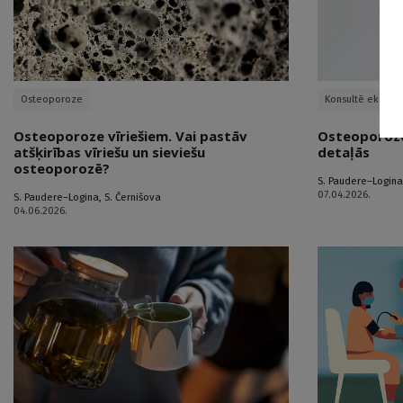
Osteoporoze
Konsultē ekspert
Osteoporoze vīriešiem. Vai pastāv
Osteoporozes
atšķirības vīriešu un sieviešu
detaļās
osteoporozē?
S. Paudere–Logina
07.04.2026.
S. Paudere–Logina
,
S. Černišova
04.06.2026.