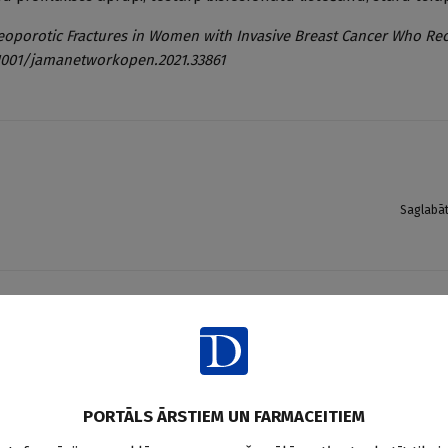
steoporotic Fractures in Women with Invasive Breast Cancer Who Re
0.1001/jamanetworkopen.2021.33861
Saglabā
PORTĀLS ĀRSTIEM UN FARMACEITIEM