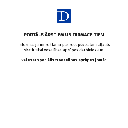
Ienākt
Pasaulē
Kušinga sindroms
Pētījumi pasaulē
Trombembolija
PORTĀLS ĀRSTIEM UN FARMACEITIEM
Dziļo vēnu tromboze
Informāciju un reklāmu par recepšu zālēm atļauts
skatīt tikai veselības aprūpes darbiniekiem.
Augstāks venozas
Vai esat speciālists veselības aprūpes jomā?
trombembolijas (VTE) risks
Kušinga sindroma
gadījumā, salīdzinot ar
citiem hipofīzes audzējiem
Doctus
18.07.2025.