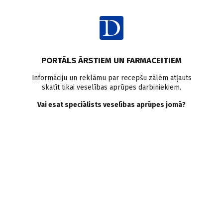
Ienākt
Pasaulē
Kofeīns
Migrēna
PORTĀLS ĀRSTIEM UN FARMACEITIEM
Pārmērīga kofeīnu saturošu
Informāciju un reklāmu par recepšu zālēm atļauts
skatīt tikai veselības aprūpes darbiniekiem.
dzērienu lietošana var
Vai esat speciālists veselības aprūpes jomā?
veicināt migrēnu
Doctus
09.08.2019.
Pacientiem ar epizodisku migrēnu viena – divas tasītes ar
kofeīnu saturošu dzērienu nav saistītas ar galvassāpēm šajā
dienā, bet trīs un vairāk šādas dzēriena tasītes var
paaugstināt migrēnas esamību tai dienā vai nākamajā dienā.