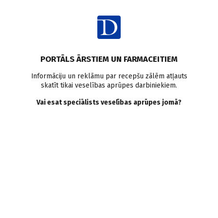
Ienākt
Pasaulē
2. tipa cukura diabēts
Stress
Emocijas
PORTĀLS ĀRSTIEM UN FARMACEITIEM
Pozitīva domāšana var
Informāciju un reklāmu par recepšu zālēm atļauts
skatīt tikai veselības aprūpes darbiniekiem.
pasargāt no 2.tipa cukura
Vai esat speciālists veselības aprūpes jomā?
diabēta
Doctus
06.02.2019.
Stress un negatīvisms ir labi zināmi veselības riska faktori;
jaunā pētījumā atklāts, ka optimisms neatkarīgi samazina
2.tipa cukura diabēta risku sievietēm pēc menopauzes
vecumā.