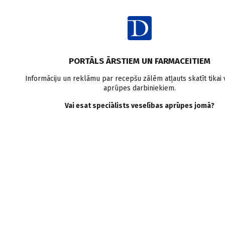
Ien
PORTĀLS ĀRSTIEM UN FARMACEITIEM
Informāciju un reklāmu par recepšu zālēm atļauts skatīt tikai
aprūpes darbiniekiem.
Sabiedrības veselība
Vai esat speciālists veselības aprūpes jomā?
VISI
MEDICĪNAS RAKSTI
ZIŅAS
PERSONĪBAS UN VIEDOKĻI
E-GRĀMATA
SADARBĪBAS RAKSTI