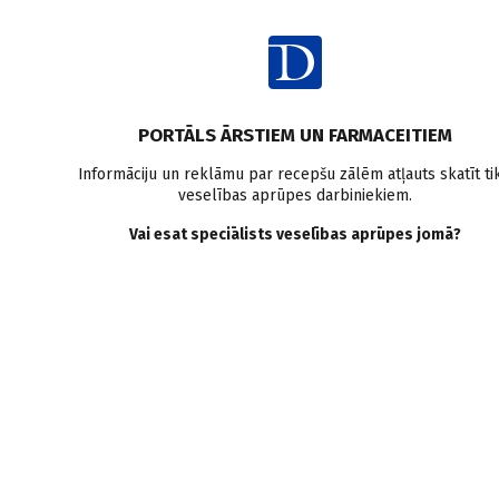
Ienākt
PORTĀLS ĀRSTIEM UN FARMACEITIEM
Informāciju un reklāmu par recepšu zālēm atļauts skatīt tik
veselības aprūpes darbiniekiem.
Dermatoloģija
Vai esat speciālists veselības aprūpes jomā?
VISI
MEDICĪNAS RAKSTI
ZIŅAS
PERSONĪBAS UN VIEDOKĻI
E-GRĀMATA
SADARBĪBAS RAKSTI